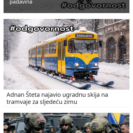
padavina
padavina
padavina
Adnan Šteta najavio ugradnu skija na
tramvaje za sljedeću zimu