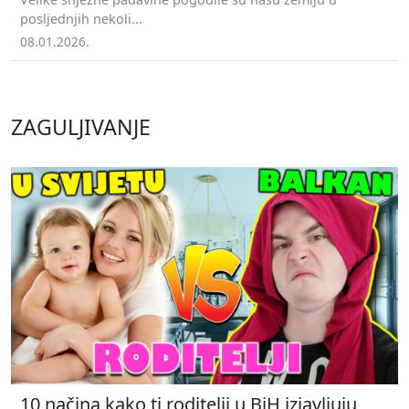
posljednjih nekoli...
08.01.2026.
ZAGULJIVANJE
10 načina kako ti roditelji u BiH izjavljuju