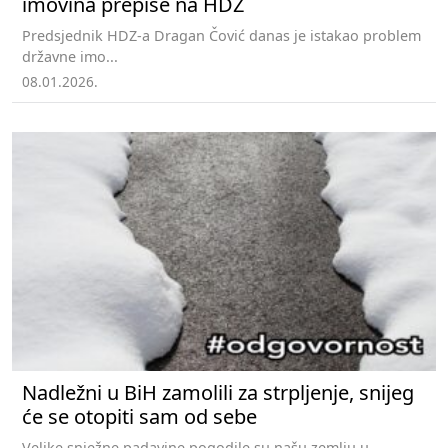
imovina prepiše na HDZ
Predsjednik HDZ-a Dragan Čović danas je istakao problem
državne imo...
08.01.2026.
Nadležni u BiH zamolili za strpljenje, snijeg
će se otopiti sam od sebe
Velike snježne padavine pogodile su našu zemlju u