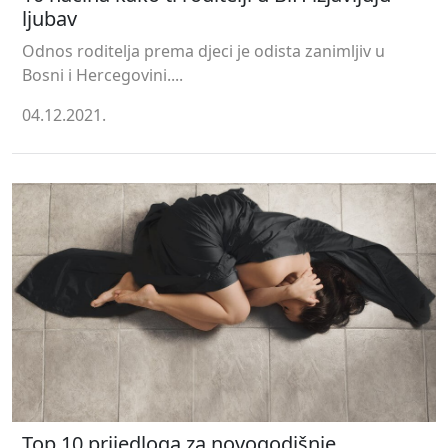
ljubav
Odnos roditelja prema djeci je odista zanimljiv u
Bosni i Hercegovini....
04.12.2021.
Top 10 prijedloga za novogodišnje