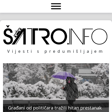
Vijesti s predumišljajem
Građani od političara tražili hitan prestanak
Građani od političara tražili hitan prestanak
Građani od političara tražili hitan prestanak