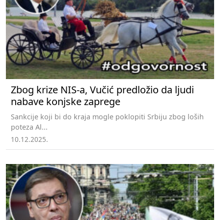
Zbog krize NIS-a, Vučić predložio da ljudi
nabave konjske zaprege
Sankcije koji bi do kraja mogle poklopiti Srbiju zbog loših
poteza Al...
10.12.2025.