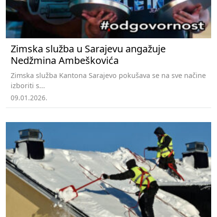
Zimska služba u Sarajevu angažuje
Nedžmina Ambeškovića
Zimska služba Kantona Sarajevo pokušava se na sve načine
izboriti s...
09.01.2026.