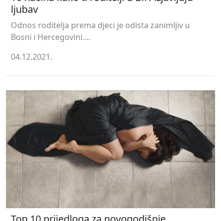
ljubav
Odnos roditelja prema djeci je odista zanimljiv u
Bosni i Hercegovini....
04.12.2021.
Top 10 prijedloga za novogodišnje