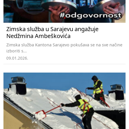
Zimska služba u Sarajevu angažuje
Nedžmina Ambeškovića
Zimska služba Kantona Sarajevo pokušava se na sve načine
izboriti s...
09.01.2026.