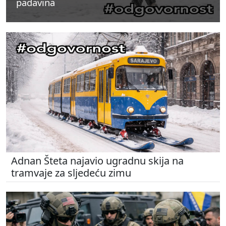
padavina
padavina
padavina
Adnan Šteta najavio ugradnu skija na
tramvaje za sljedeću zimu