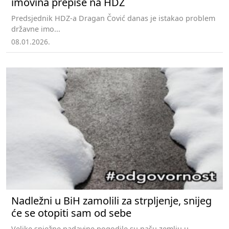
imovina prepiše na HDZ
Predsjednik HDZ-a Dragan Čović danas je istakao problem
državne imo...
08.01.2026.
Nadležni u BiH zamolili za strpljenje, snijeg
će se otopiti sam od sebe
Velike snježne padavine pogodile su našu zemlju u