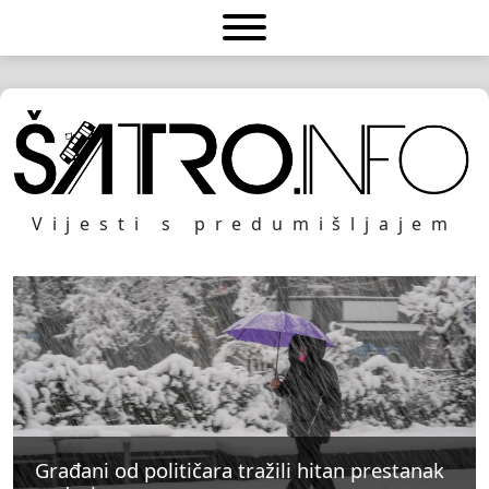
Vijesti s predumišljajem
Građani od političara tražili hitan prestanak
Građani od političara tražili hitan prestanak
Građani od političara tražili hitan prestanak