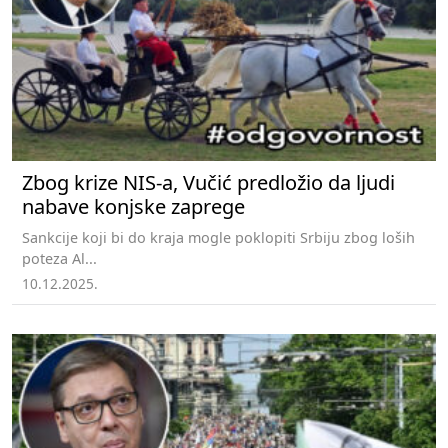
Zbog krize NIS-a, Vučić predložio da ljudi
nabave konjske zaprege
Sankcije koji bi do kraja mogle poklopiti Srbiju zbog loših
poteza Al...
10.12.2025.