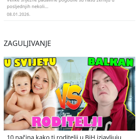
posljednjih nekoli...
08.01.2026.
ZAGULJIVANJE
10 načina kako ti roditelji u BiH izjavljuju