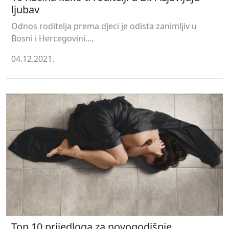
ljubav
Odnos roditelja prema djeci je odista zanimljiv u
Bosni i Hercegovini....
04.12.2021.
Top 10 prijedloga za novogodišnje