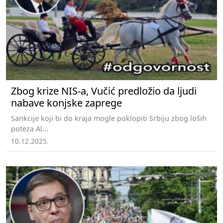
Zbog krize NIS-a, Vučić predložio da ljudi
nabave konjske zaprege
Sankcije koji bi do kraja mogle poklopiti Srbiju zbog loših
poteza Al...
10.12.2025.