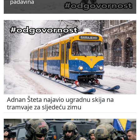
padavina
padavina
padavina
Adnan Šteta najavio ugradnu skija na
tramvaje za sljedeću zimu