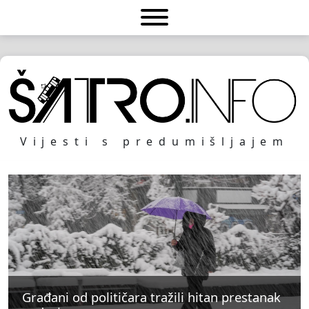
Vijesti s predumišljajem
Građani od političara tražili hitan prestanak
Građani od političara tražili hitan prestanak
Građani od političara tražili hitan prestanak