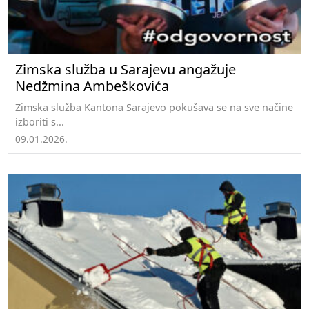
Zimska služba u Sarajevu angažuje
Nedžmina Ambeškovića
Zimska služba Kantona Sarajevo pokušava se na sve načine
izboriti s...
09.01.2026.