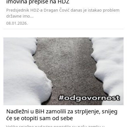
imovina prepiše na HDZ
Predsjednik HDZ-a Dragan Čović danas je istakao problem
državne imo...
08.01.2026.
Nadležni u BiH zamolili za strpljenje, snijeg
će se otopiti sam od sebe
Velike snježne padavine pogodile su našu zemlju u