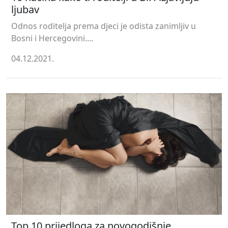
ljubav
Odnos roditelja prema djeci je odista zanimljiv u
Bosni i Hercegovini....
04.12.2021.
Top 10 prijedloga za novogodišnje