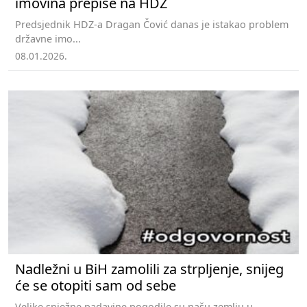
imovina prepiše na HDZ
Predsjednik HDZ-a Dragan Čović danas je istakao problem
državne imo...
08.01.2026.
Nadležni u BiH zamolili za strpljenje, snijeg
će se otopiti sam od sebe
Velike snježne padavine pogodile su našu zemlju u