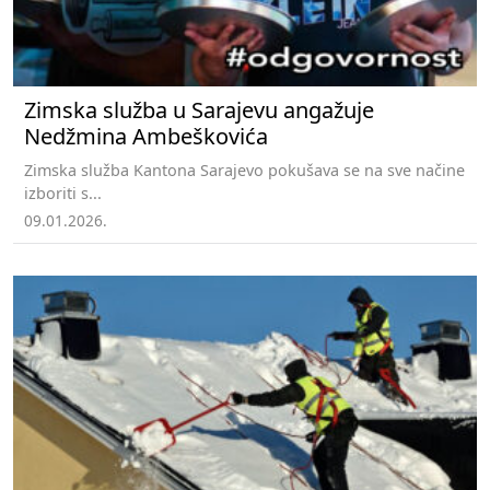
Zimska služba u Sarajevu angažuje
Nedžmina Ambeškovića
Zimska služba Kantona Sarajevo pokušava se na sve načine
izboriti s...
09.01.2026.