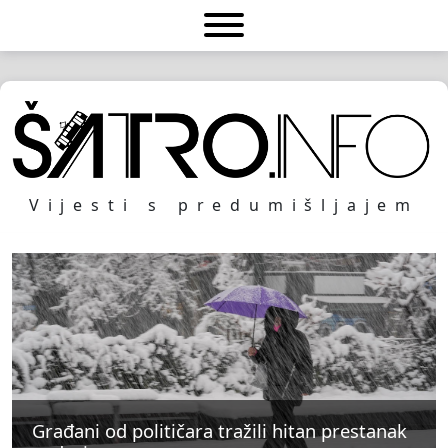
Vijesti s predumišljajem
Građani od političara tražili hitan prestanak
Građani od političara tražili hitan prestanak
Građani od političara tražili hitan prestanak