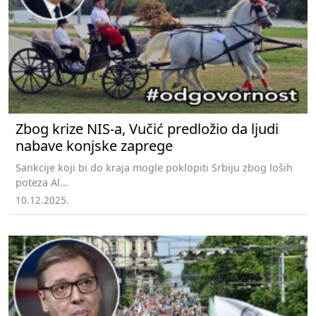
Zbog krize NIS-a, Vučić predložio da ljudi
nabave konjske zaprege
Sankcije koji bi do kraja mogle poklopiti Srbiju zbog loših
poteza Al...
10.12.2025.