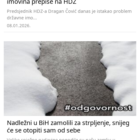
imovina prepiše na HDZ
Predsjednik HDZ-a Dragan Čović danas je istakao problem
državne imo...
08.01.2026.
Nadležni u BiH zamolili za strpljenje, snijeg
će se otopiti sam od sebe
Velike snježne padavine pogodile su našu zemlju u