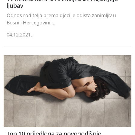
ljubav
Odnos roditelja prema djeci je odista zanimljiv u
Bosni i Hercegovini....
04.12.2021.
Top 10 prijedloga za novogodišnje