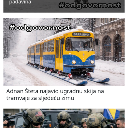
padavina
padavina
padavina
Adnan Šteta najavio ugradnu skija na
tramvaje za sljedeću zimu