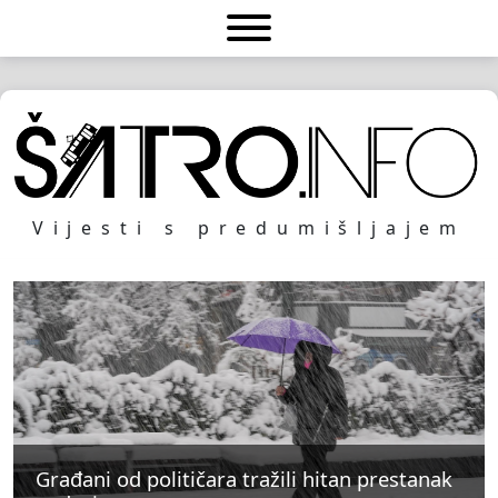
Vijesti s predumišljajem
Građani od političara tražili hitan prestanak
Građani od političara tražili hitan prestanak
Građani od političara tražili hitan prestanak