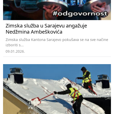
Zimska služba u Sarajevu angažuje
Nedžmina Ambeškovića
Zimska služba Kantona Sarajevo pokušava se na sve načine
izboriti s...
09.01.2026.