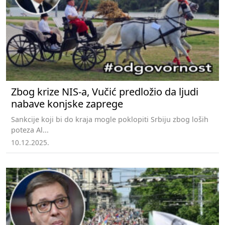
Zbog krize NIS-a, Vučić predložio da ljudi
nabave konjske zaprege
Sankcije koji bi do kraja mogle poklopiti Srbiju zbog loših
poteza Al...
10.12.2025.