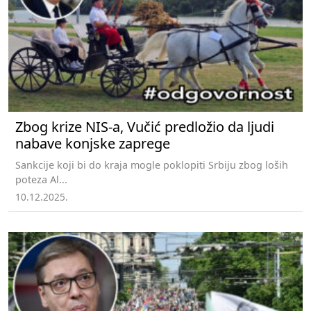
Zbog krize NIS-a, Vučić predložio da ljudi
nabave konjske zaprege
Sankcije koji bi do kraja mogle poklopiti Srbiju zbog loših
poteza Al...
10.12.2025.