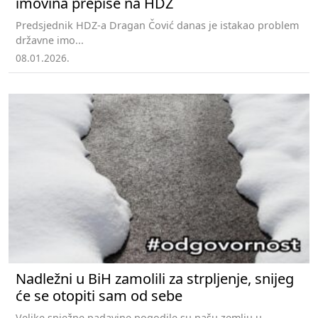
imovina prepiše na HDZ
Predsjednik HDZ-a Dragan Čović danas je istakao problem
državne imo...
08.01.2026.
Nadležni u BiH zamolili za strpljenje, snijeg
će se otopiti sam od sebe
Velike snježne padavine pogodile su našu zemlju u