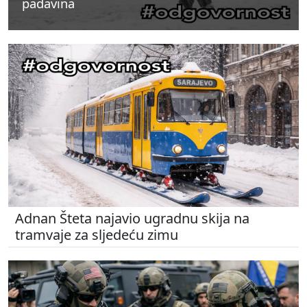
padavina
padavina
padavina
Adnan Šteta najavio ugradnu skija na
tramvaje za sljedeću zimu