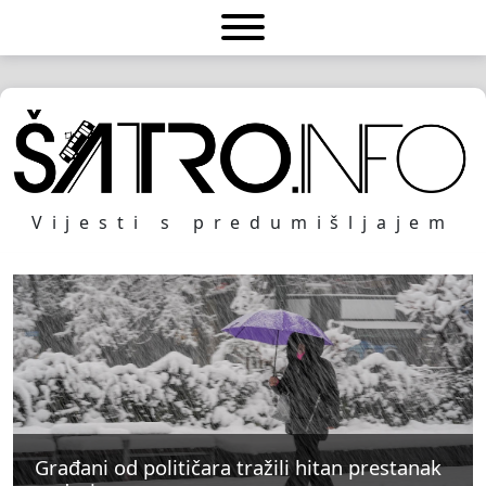
Vijesti s predumišljajem
Građani od političara tražili hitan prestanak
Građani od političara tražili hitan prestanak
Građani od političara tražili hitan prestanak