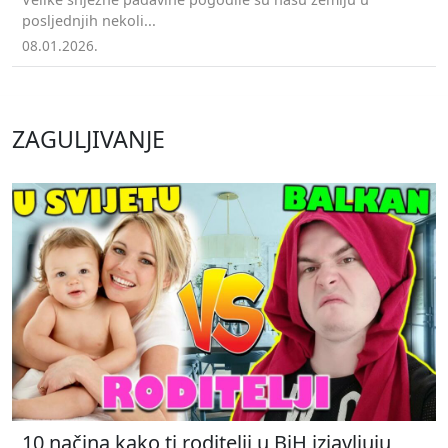
posljednjih nekoli...
08.01.2026.
ZAGULJIVANJE
10 načina kako ti roditelji u BiH izjavljuju