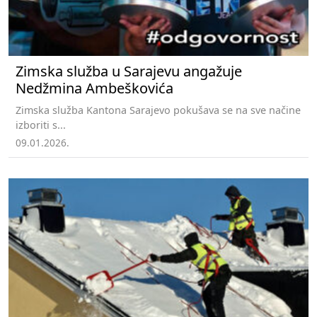
Zimska služba u Sarajevu angažuje
Nedžmina Ambeškovića
Zimska služba Kantona Sarajevo pokušava se na sve načine
izboriti s...
09.01.2026.