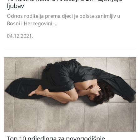
ljubav
Odnos roditelja prema djeci je odista zanimljiv u
Bosni i Hercegovini....
04.12.2021.
Top 10 prijedloga za novogodišnje