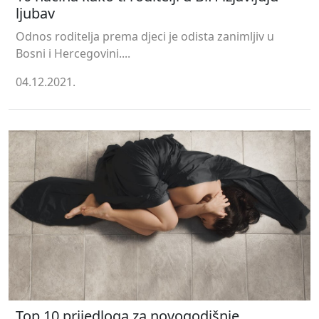
ljubav
Odnos roditelja prema djeci je odista zanimljiv u
Bosni i Hercegovini....
04.12.2021.
Top 10 prijedloga za novogodišnje