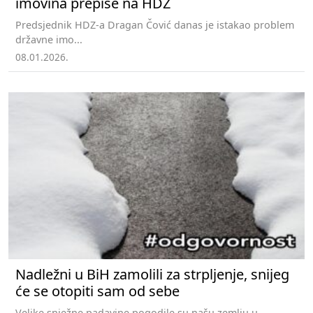
imovina prepiše na HDZ
Predsjednik HDZ-a Dragan Čović danas je istakao problem
državne imo...
08.01.2026.
Nadležni u BiH zamolili za strpljenje, snijeg
će se otopiti sam od sebe
Velike snježne padavine pogodile su našu zemlju u