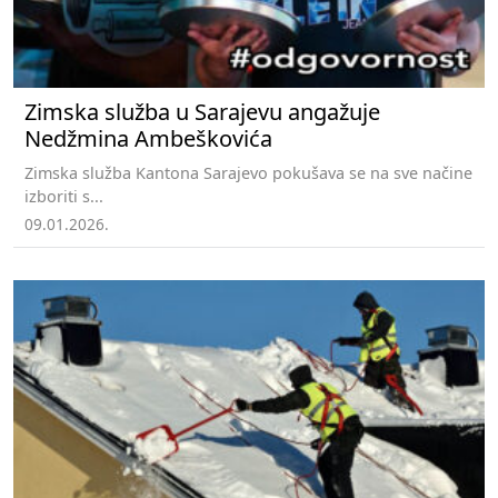
Zimska služba u Sarajevu angažuje
Nedžmina Ambeškovića
Zimska služba Kantona Sarajevo pokušava se na sve načine
izboriti s...
09.01.2026.