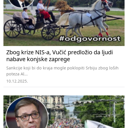
Zbog krize NIS-a, Vučić predložio da ljudi
nabave konjske zaprege
Sankcije koji bi do kraja mogle poklopiti Srbiju zbog loših
poteza Al...
10.12.2025.