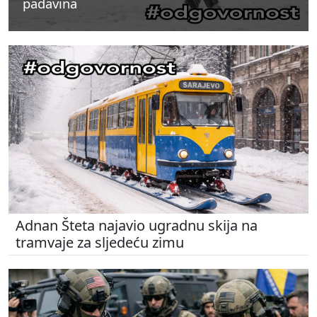
padavina
padavina
padavina
Adnan Šteta najavio ugradnu skija na
tramvaje za sljedeću zimu