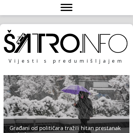
Vijesti s predumišljajem
Građani od političara tražili hitan prestanak
Građani od političara tražili hitan prestanak
Građani od političara tražili hitan prestanak