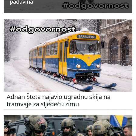
padavina
padavina
padavina
Adnan Šteta najavio ugradnu skija na
tramvaje za sljedeću zimu