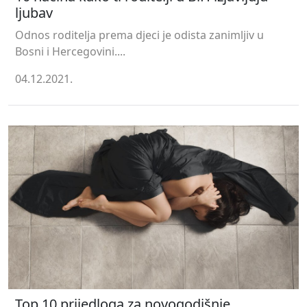
ljubav
Odnos roditelja prema djeci je odista zanimljiv u
Bosni i Hercegovini....
04.12.2021.
Top 10 prijedloga za novogodišnje