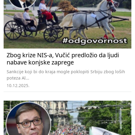
Zbog krize NIS-a, Vučić predložio da ljudi
nabave konjske zaprege
Sankcije koji bi do kraja mogle poklopiti Srbiju zbog loših
poteza Al...
10.12.2025.