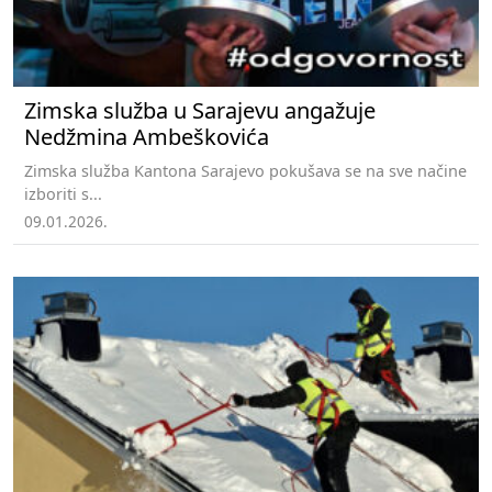
Zimska služba u Sarajevu angažuje
Nedžmina Ambeškovića
Zimska služba Kantona Sarajevo pokušava se na sve načine
izboriti s...
09.01.2026.