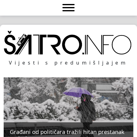
Vijesti s predumišljajem
Građani od političara tražili hitan prestanak
Građani od političara tražili hitan prestanak
Građani od političara tražili hitan prestanak