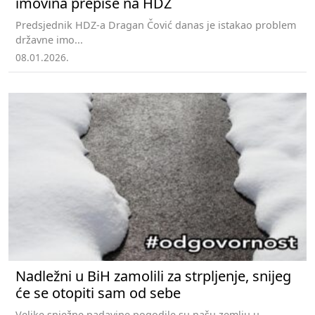
imovina prepiše na HDZ
Predsjednik HDZ-a Dragan Čović danas je istakao problem
državne imo...
08.01.2026.
Nadležni u BiH zamolili za strpljenje, snijeg
će se otopiti sam od sebe
Velike snježne padavine pogodile su našu zemlju u