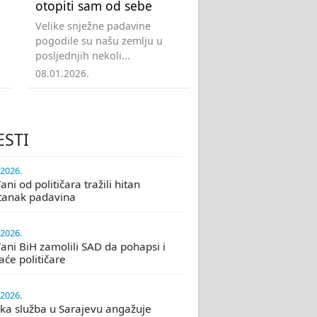
otopiti sam od sebe
Velike snježne padavine
pogodile su našu zemlju u
posljednjih nekoli...
08.01.2026.
ESTI
.2026.
ni od političara tražili hitan
tanak padavina
.2026.
ani BiH zamolili SAD da pohapsi i
će političare
.2026.
ka služba u Sarajevu angažuje