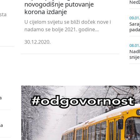
Ned
novogodišnje putovanje
korona izdanje
sta
09.01
U cijelom svijetu se bliži doček nove i
Saraj
nadamo se bolje 2021. godine...
pada
30.12.2020.
08.01
Nadle
snij
a
na