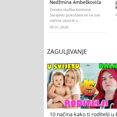
Nedžmina Ambeškovića
Zimska služba Kantona
Sarajevo pokušava se na sve
načine izboriti s...
09.01.2026.
ZAGULJIVANJE
10 načina kako ti roditelji u