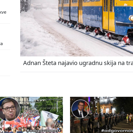
kve
ra
Adnan Šteta najavio ugradnu skija na tr