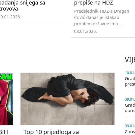
padanja snijega sa
prepiše na HDZ
krovova
Predsjednik HDZ-a Dragan
09.01.2026.
Čović danas je istakao
problem državne imo...
08.01.2026.
VIJ
10.01
Građa
pres
09.01
Građ
doma
09.01
 BiH
Top 10 prijedloga za
Zims