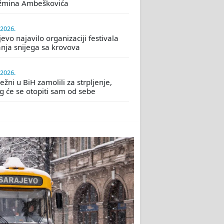
žmina Ambeškovića
.2026.
evo najavilo organizaciji festivala
nja snijega sa krovova
.2026.
žni u BiH zamolili za strpljenje,
eg će se otopiti sam od sebe