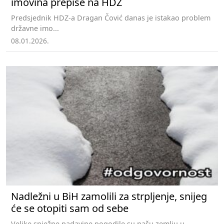
imovina prepiše na HDZ
Predsjednik HDZ-a Dragan Čović danas je istakao problem
državne imo...
08.01.2026.
Nadležni u BiH zamolili za strpljenje, snijeg
će se otopiti sam od sebe
Velike snježne padavine pogodile su našu zemlju u