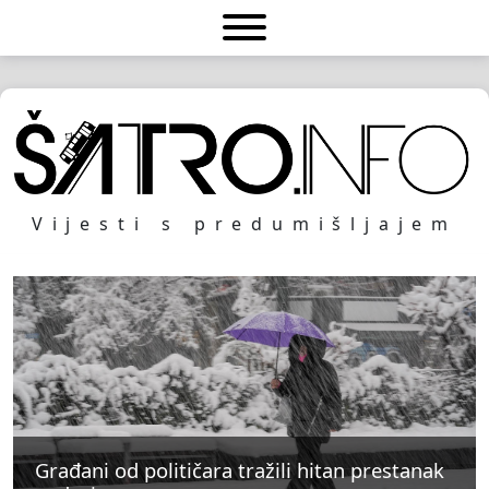
Vijesti s predumišljajem
Građani od političara tražili hitan prestanak
Građani od političara tražili hitan prestanak
Građani od političara tražili hitan prestanak