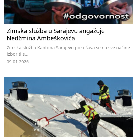
Zimska služba u Sarajevu angažuje
Nedžmina Ambeškovića
Zimska služba Kantona Sarajevo pokušava se na sve načine
izboriti s...
09.01.2026.