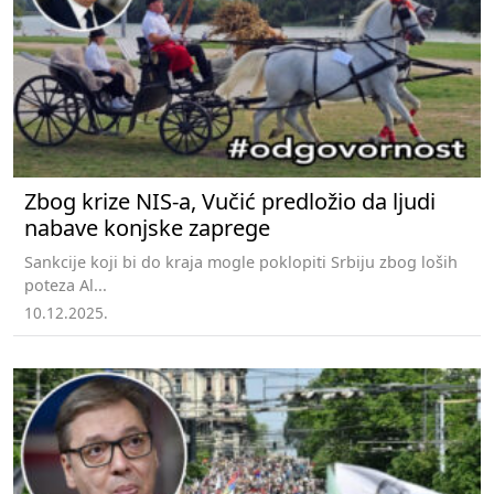
Zbog krize NIS-a, Vučić predložio da ljudi
nabave konjske zaprege
Sankcije koji bi do kraja mogle poklopiti Srbiju zbog loših
poteza Al...
10.12.2025.