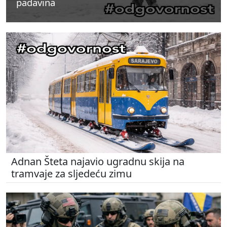
padavina
padavina
padavina
Adnan Šteta najavio ugradnu skija na
tramvaje za sljedeću zimu