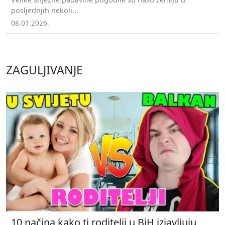
posljednjih nekoli...
08.01.2026.
ZAGULJIVANJE
10 načina kako ti roditelji u BiH izjavljuju