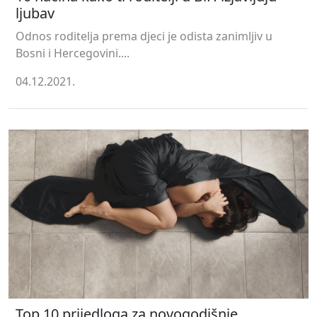
ljubav
Odnos roditelja prema djeci je odista zanimljiv u
Bosni i Hercegovini....
04.12.2021.
Top 10 prijedloga za novogodišnje