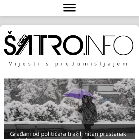
Vijesti s predumišljajem
Građani od političara tražili hitan prestanak
Građani od političara tražili hitan prestanak
Građani od političara tražili hitan prestanak