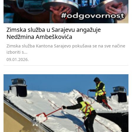
Zimska služba u Sarajevu angažuje
Nedžmina Ambeškovića
Zimska služba Kantona Sarajevo pokušava se na sve načine
izboriti s...
09.01.2026.