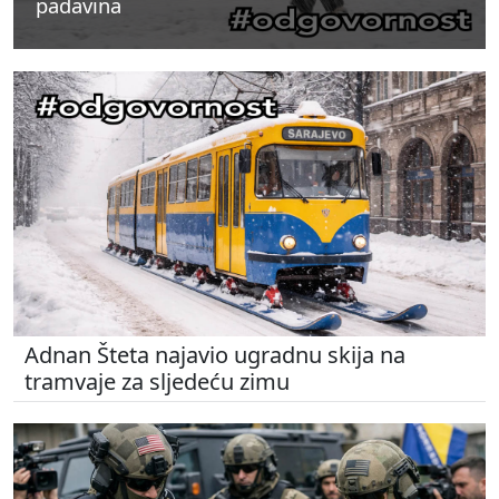
padavina
padavina
padavina
Adnan Šteta najavio ugradnu skija na
tramvaje za sljedeću zimu