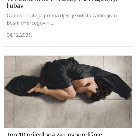
ljubav
Odnos roditelja prema djeci je odista zanimljiv u
Bosni i Hercegovini....
04.12.2021.
Top 10 prijedloga za novogodišnje