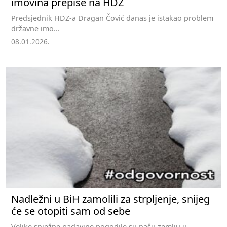
imovina prepiše na HDZ
Predsjednik HDZ-a Dragan Čović danas je istakao problem
državne imo...
08.01.2026.
Nadležni u BiH zamolili za strpljenje, snijeg
će se otopiti sam od sebe
Velike snježne padavine pogodile su našu zemlju u