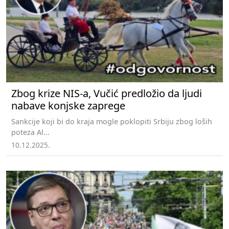
Zbog krize NIS-a, Vučić predložio da ljudi
nabave konjske zaprege
Sankcije koji bi do kraja mogle poklopiti Srbiju zbog loših
poteza Al...
10.12.2025.