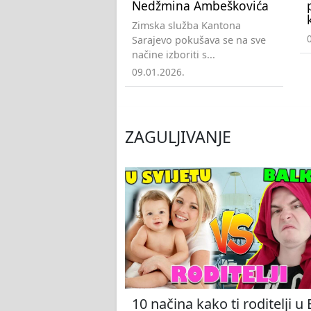
Nedžmina Ambeškovića
Zimska služba Kantona
Sarajevo pokušava se na sve
načine izboriti s...
09.01.2026.
ZAGULJIVANJE
10 načina kako ti roditelji u