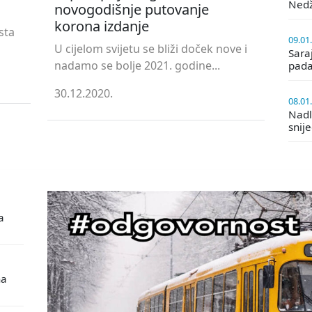
Ned
novogodišnje putovanje
korona izdanje
sta
09.01
U cijelom svijetu se bliži doček nove i
Saraj
nadamo se bolje 2021. godine...
pada
30.12.2020.
08.01
Nadle
snij
a
na