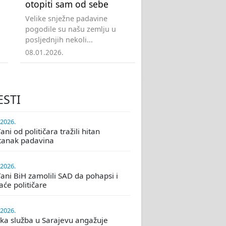
otopiti sam od sebe
Velike snježne padavine
pogodile su našu zemlju u
posljednjih nekoli...
08.01.2026.
ESTI
.2026.
ni od političara tražili hitan
tanak padavina
.2026.
ani BiH zamolili SAD da pohapsi i
će političare
.2026.
ka služba u Sarajevu angažuje