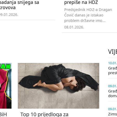
padanja snijega sa
prepiše na HDZ
krovova
Predsjednik HDZ-a Dragan
09.01.2026.
Čović danas je istakao
problem državne imo...
08.01.2026.
VIJ
10.01
Građa
pres
09.01
Građ
doma
09.01
 BiH
Top 10 prijedloga za
Zims