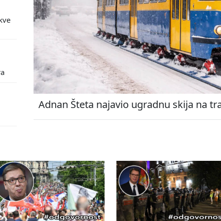
kve
ra
Adnan Šteta najavio ugradnu skija na tr