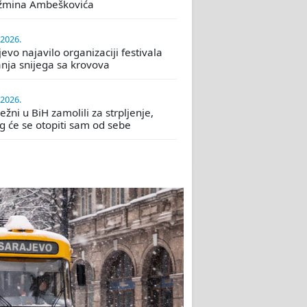
žmina Ambeškovića
.2026.
evo najavilo organizaciji festivala
nja snijega sa krovova
.2026.
žni u BiH zamolili za strpljenje,
eg će se otopiti sam od sebe