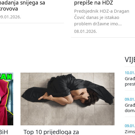
padanja snijega sa
prepiše na HDZ
krovova
Predsjednik HDZ-a Dragan
09.01.2026.
Čović danas je istakao
problem državne imo...
08.01.2026.
VIJ
10.01
Građa
pres
09.01
Građ
doma
09.01
 BiH
Top 10 prijedloga za
Zims