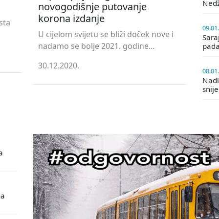
Ned
novogodišnje putovanje
korona izdanje
sta
09.01
U cijelom svijetu se bliži doček nove i
Saraj
nadamo se bolje 2021. godine...
pada
30.12.2020.
08.01
Nadle
snij
a
na