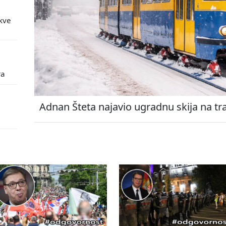
kve
ra
Adnan Šteta najavio ugradnu skija na tr