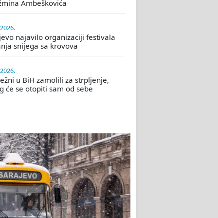
žmina Ambeškovića
.2026.
evo najavilo organizaciji festivala
nja snijega sa krovova
.2026.
žni u BiH zamolili za strpljenje,
eg će se otopiti sam od sebe