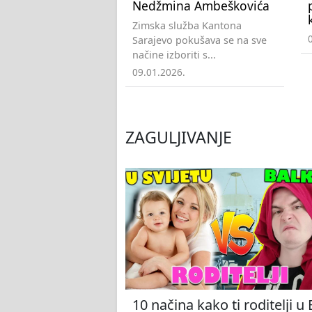
Nedžmina Ambeškovića
Zimska služba Kantona
Sarajevo pokušava se na sve
načine izboriti s...
09.01.2026.
ZAGULJIVANJE
10 načina kako ti roditelji u