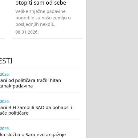
otopiti sam od sebe
Velike snježne padavine
pogodile su našu zemlju u
posljednjih nekoli...
08.01.2026.
ESTI
.2026.
ni od političara tražili hitan
tanak padavina
.2026.
ani BiH zamolili SAD da pohapsi i
će političare
.2026.
ka služba u Sarajevu angažuje