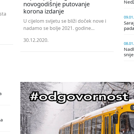
Ned
novogodišnje putovanje
korona izdanje
sta
09.01
U cijelom svijetu se bliži doček nove i
Saraj
nadamo se bolje 2021. godine...
pada
30.12.2020.
08.01
Nadle
snij
a
na