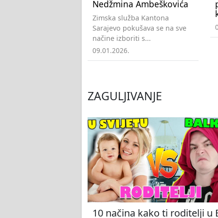
Nedžmina Ambeškovića
Zimska služba Kantona
Sarajevo pokušava se na sve
načine izboriti s...
09.01.2026.
ZAGULJIVANJE
10 načina kako ti roditelji u