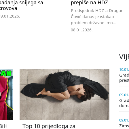
padanja snijega sa
prepiše na HDZ
krovova
Predsjednik HDZ-a Dragan
09.01.2026.
Čović danas je istakao
problem državne imo...
08.01.2026.
VIJ
10.01
Građa
pres
09.01
Građ
doma
09.01
 BiH
Top 10 prijedloga za
Zims