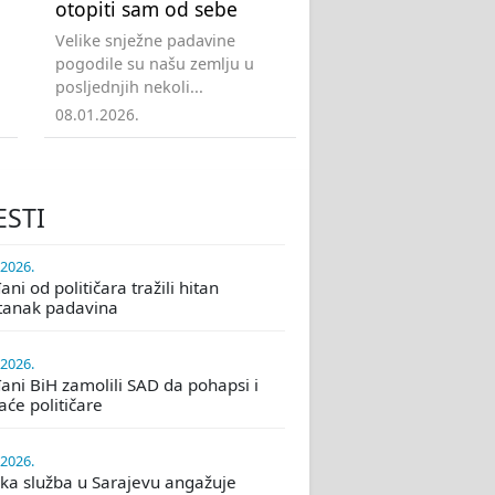
otopiti sam od sebe
Velike snježne padavine
pogodile su našu zemlju u
posljednjih nekoli...
08.01.2026.
ESTI
.2026.
ni od političara tražili hitan
tanak padavina
.2026.
ani BiH zamolili SAD da pohapsi i
će političare
.2026.
ka služba u Sarajevu angažuje