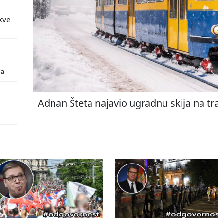
kve
ra
Adnan Šteta najavio ugradnu skija na tr