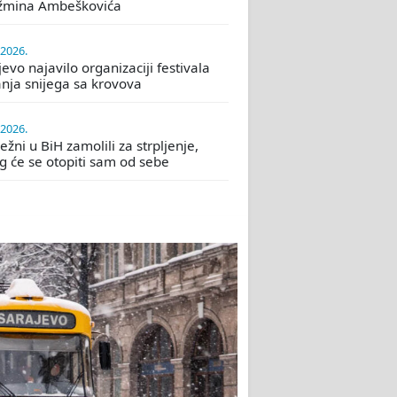
žmina Ambeškovića
.2026.
evo najavilo organizaciji festivala
nja snijega sa krovova
.2026.
žni u BiH zamolili za strpljenje,
eg će se otopiti sam od sebe