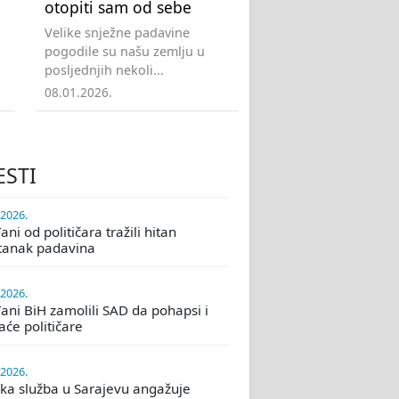
otopiti sam od sebe
Velike snježne padavine
pogodile su našu zemlju u
posljednjih nekoli...
08.01.2026.
ESTI
.2026.
ni od političara tražili hitan
tanak padavina
.2026.
ani BiH zamolili SAD da pohapsi i
će političare
.2026.
ka služba u Sarajevu angažuje