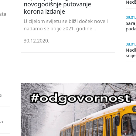
Ned
novogodišnje putovanje
korona izdanje
sta
09.01
U cijelom svijetu se bliži doček nove i
Saraj
nadamo se bolje 2021. godine...
pada
30.12.2020.
08.01
Nadle
snij
a
na