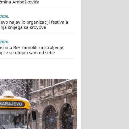
žmina Ambeškovića
.2026.
evo najavilo organizaciji festivala
nja snijega sa krovova
.2026.
žni u BiH zamolili za strpljenje,
eg će se otopiti sam od sebe