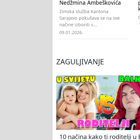
Nedžmina Ambeškovića
Zimska služba Kantona
Sarajevo pokušava se na sve
načine izboriti s...
09.01.2026.
ZAGULJIVANJE
10 načina kako ti roditelji u