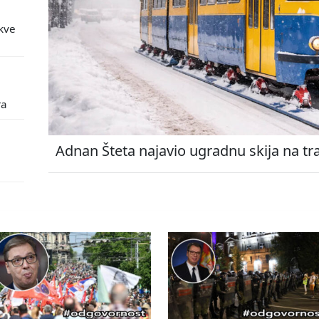
kve
ra
Adnan Šteta najavio ugradnu skija na tr