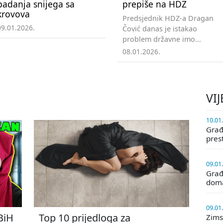
padanja snijega sa
prepiše na HDZ
krovova
Predsjednik HDZ-a Dragan
09.01.2026.
Čović danas je istakao
problem državne imo...
08.01.2026.
VIJ
10.01
Građa
pres
09.01
Građ
doma
09.01
 BiH
Top 10 prijedloga za
Zims