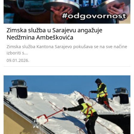
Zimska služba u Sarajevu angažuje
Nedžmina Ambeškovića
Zimska služba Kantona Sarajevo pokušava se na sve načine
izboriti s...
09.01.2026.