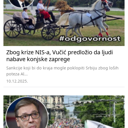
Zbog krize NIS-a, Vučić predložio da ljudi
nabave konjske zaprege
Sankcije koji bi do kraja mogle poklopiti Srbiju zbog loših
poteza Al...
10.12.2025.