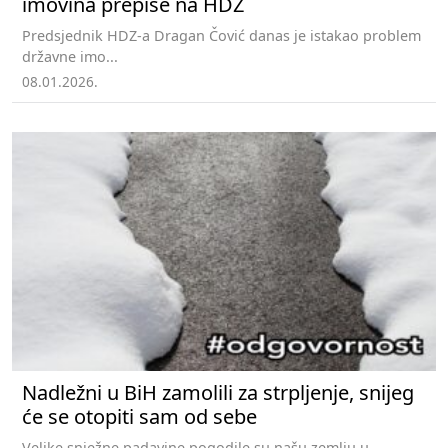
imovina prepiše na HDZ
Predsjednik HDZ-a Dragan Čović danas je istakao problem
državne imo...
08.01.2026.
Nadležni u BiH zamolili za strpljenje, snijeg
će se otopiti sam od sebe
Velike snježne padavine pogodile su našu zemlju u