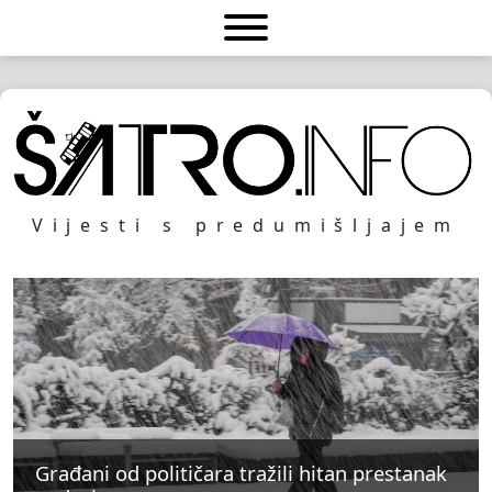
Vijesti s predumišljajem
Građani od političara tražili hitan prestanak
Građani od političara tražili hitan prestanak
Građani od političara tražili hitan prestanak