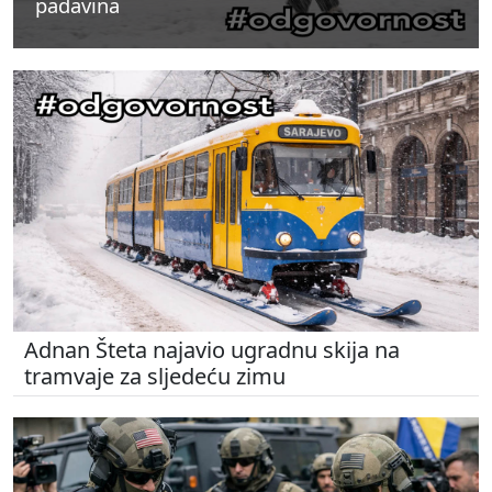
padavina
padavina
padavina
Adnan Šteta najavio ugradnu skija na
tramvaje za sljedeću zimu