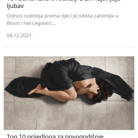
ljubav
Odnos roditelja prema djeci je odista zanimljiv u
Bosni i Hercegovini....
04.12.2021.
Top 10 prijedloga za novogodišnje