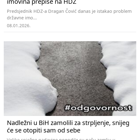
imovina prepiše na HDZ
Predsjednik HDZ-a Dragan Čović danas je istakao problem
državne imo...
08.01.2026.
Nadležni u BiH zamolili za strpljenje, snijeg
će se otopiti sam od sebe
Velike snježne padavine pogodile su našu zemlju u