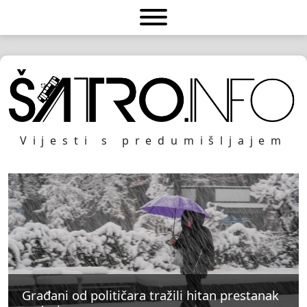
Vijesti s predumišljajem
Građani od političara tražili hitan prestanak
Građani od političara tražili hitan prestanak
Građani od političara tražili hitan prestanak