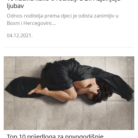
ljubav
Odnos roditelja prema djeci je odista zanimljiv u
Bosni i Hercegovini....
04.12.2021.
Top 10 prijedloga za novogodišnje