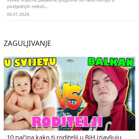
posljednjih nekoli...
08.01.2026.
ZAGULJIVANJE
10 načina kako ti roditelji u BiH izjavljuju