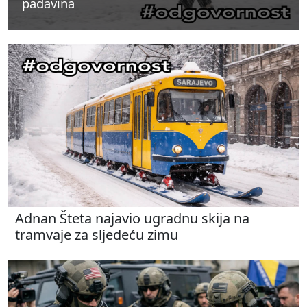
padavina
padavina
padavina
Adnan Šteta najavio ugradnu skija na
tramvaje za sljedeću zimu