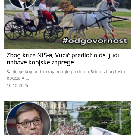
Zbog krize NIS-a, Vučić predložio da ljudi
nabave konjske zaprege
Sankcije koji bi do kraja mogle poklopiti Srbiju zbog loših
poteza Al...
10.12.2025.