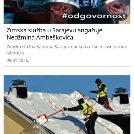
Zimska služba u Sarajevu angažuje
Nedžmina Ambeškovića
Zimska služba Kantona Sarajevo pokušava se na sve načine
izboriti s...
09.01.2026.