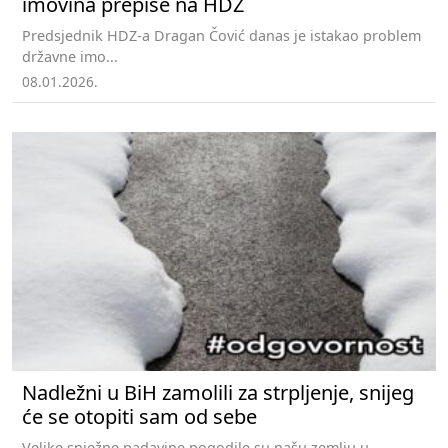
imovina prepiše na HDZ
Predsjednik HDZ-a Dragan Čović danas je istakao problem
državne imo...
08.01.2026.
Nadležni u BiH zamolili za strpljenje, snijeg
će se otopiti sam od sebe
Velike snježne padavine pogodile su našu zemlju u