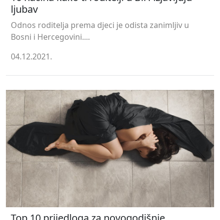
ljubav
Odnos roditelja prema djeci je odista zanimljiv u
Bosni i Hercegovini....
04.12.2021.
Top 10 prijedloga za novogodišnje