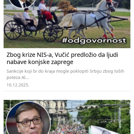
Zbog krize NIS-a, Vučić predložio da ljudi
nabave konjske zaprege
Sankcije koji bi do kraja mogle poklopiti Srbiju zbog loših
poteza Al...
10.12.2025.