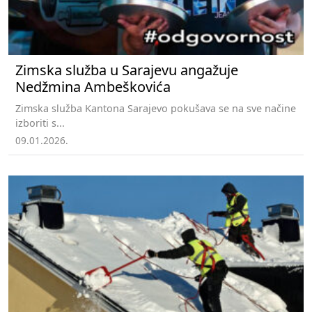
Zimska služba u Sarajevu angažuje
Nedžmina Ambeškovića
Zimska služba Kantona Sarajevo pokušava se na sve načine
izboriti s...
09.01.2026.