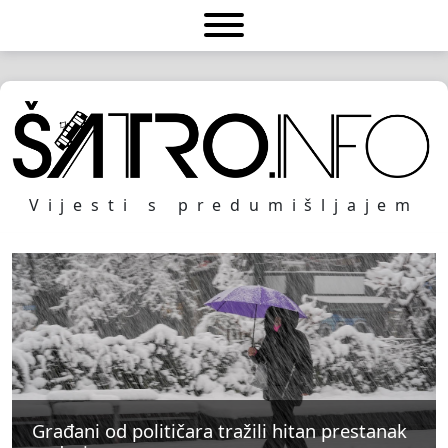
Vijesti s predumišljajem
Građani od političara tražili hitan prestanak
Građani od političara tražili hitan prestanak
Građani od političara tražili hitan prestanak