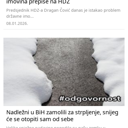
imovina prepiše na HDZ
Predsjednik HDZ-a Dragan Čović danas je istakao problem
državne imo...
08.01.2026.
Nadležni u BiH zamolili za strpljenje, snijeg
će se otopiti sam od sebe
Velike snježne padavine pogodile su našu zemlju u