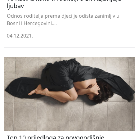
ljubav
Odnos roditelja prema djeci je odista zanimljiv u
Bosni i Hercegovini....
04.12.2021.
Top 10 prijedloga za novogodišnje