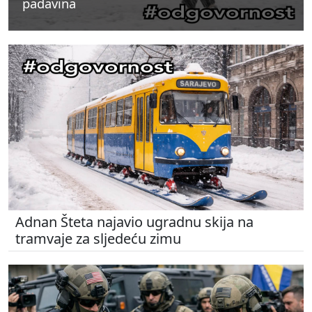
padavina
padavina
padavina
Adnan Šteta najavio ugradnu skija na
tramvaje za sljedeću zimu