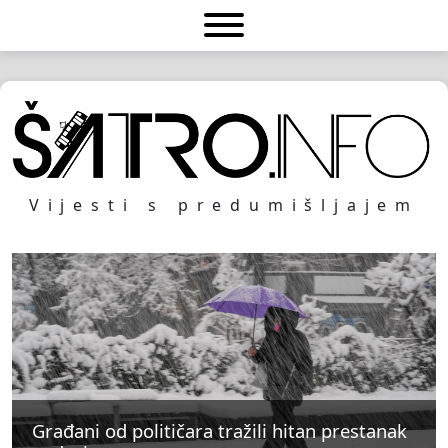
Vijesti s predumišljajem
Građani od političara tražili hitan prestanak
Građani od političara tražili hitan prestanak
Građani od političara tražili hitan prestanak