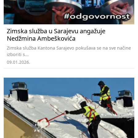
Zimska služba u Sarajevu angažuje
Nedžmina Ambeškovića
Zimska služba Kantona Sarajevo pokušava se na sve načine
izboriti s...
09.01.2026.