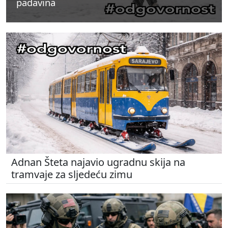
padavina
padavina
padavina
Adnan Šteta najavio ugradnu skija na
tramvaje za sljedeću zimu