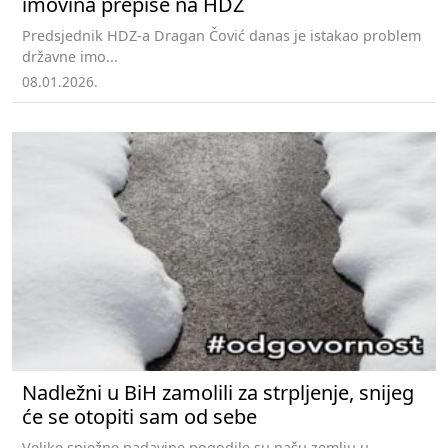
imovina prepiše na HDZ
Predsjednik HDZ-a Dragan Čović danas je istakao problem
državne imo...
08.01.2026.
Nadležni u BiH zamolili za strpljenje, snijeg
će se otopiti sam od sebe
Velike snježne padavine pogodile su našu zemlju u