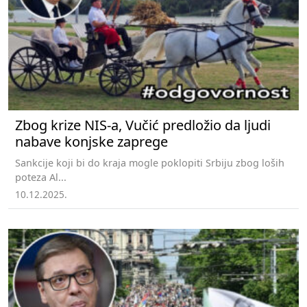
Zbog krize NIS-a, Vučić predložio da ljudi
nabave konjske zaprege
Sankcije koji bi do kraja mogle poklopiti Srbiju zbog loših
poteza Al...
10.12.2025.