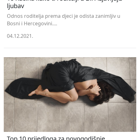
ljubav
Odnos roditelja prema djeci je odista zanimljiv u
Bosni i Hercegovini....
04.12.2021.
Top 10 prijedloga za novogodišnje