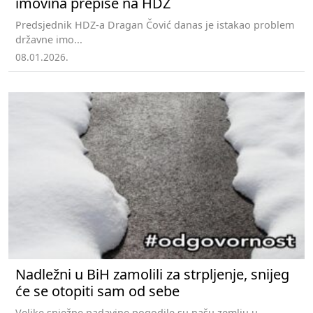
imovina prepiše na HDZ
Predsjednik HDZ-a Dragan Čović danas je istakao problem
državne imo...
08.01.2026.
Nadležni u BiH zamolili za strpljenje, snijeg
će se otopiti sam od sebe
Velike snježne padavine pogodile su našu zemlju u