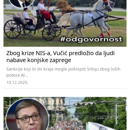
Zbog krize NIS-a, Vučić predložio da ljudi
nabave konjske zaprege
Sankcije koji bi do kraja mogle poklopiti Srbiju zbog loših
poteza Al...
10.12.2025.