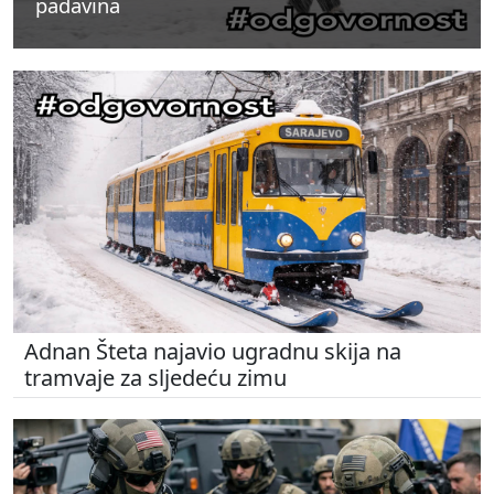
padavina
padavina
padavina
Adnan Šteta najavio ugradnu skija na
tramvaje za sljedeću zimu