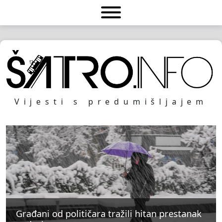
Vijesti s predumišljajem
Građani od političara tražili hitan prestanak
Građani od političara tražili hitan prestanak
Građani od političara tražili hitan prestanak