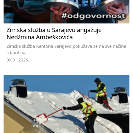
Zimska služba u Sarajevu angažuje
Nedžmina Ambeškovića
Zimska služba Kantona Sarajevo pokušava se na sve načine
izboriti s...
09.01.2026.