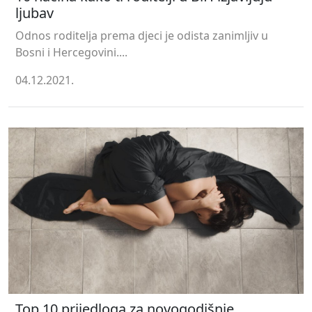
ljubav
Odnos roditelja prema djeci je odista zanimljiv u
Bosni i Hercegovini....
04.12.2021.
Top 10 prijedloga za novogodišnje