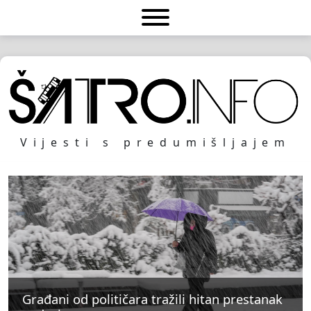
Vijesti s predumišljajem
Građani od političara tražili hitan prestanak
Građani od političara tražili hitan prestanak
Građani od političara tražili hitan prestanak