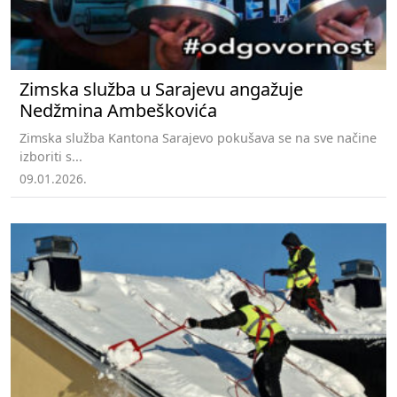
Zimska služba u Sarajevu angažuje
Nedžmina Ambeškovića
Zimska služba Kantona Sarajevo pokušava se na sve načine
izboriti s...
09.01.2026.