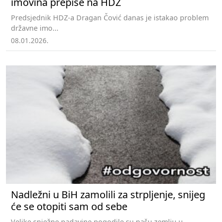
imovina prepiše na HDZ
Predsjednik HDZ-a Dragan Čović danas je istakao problem
državne imo...
08.01.2026.
Nadležni u BiH zamolili za strpljenje, snijeg
će se otopiti sam od sebe
Velike snježne padavine pogodile su našu zemlju u