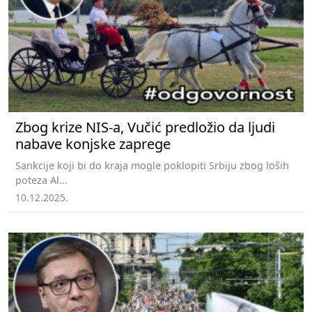
Zbog krize NIS-a, Vučić predložio da ljudi
nabave konjske zaprege
Sankcije koji bi do kraja mogle poklopiti Srbiju zbog loših
poteza Al...
10.12.2025.