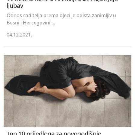
ljubav
Odnos roditelja prema djeci je odista zanimljiv u
Bosni i Hercegovini....
04.12.2021.
Top 10 prijedloga za novogodišnje