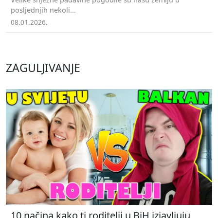
posljednjih nekoli...
08.01.2026.
ZAGULJIVANJE
10 načina kako ti roditelji u BiH izjavljuju