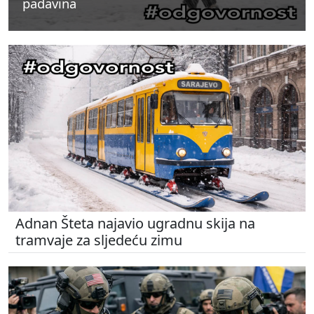
padavina
padavina
padavina
Adnan Šteta najavio ugradnu skija na
tramvaje za sljedeću zimu