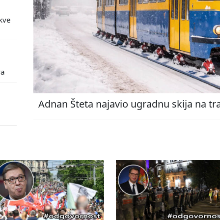
kve
ra
Adnan Šteta najavio ugradnu skija na tr