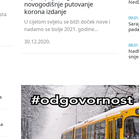
Ned
novogodišnje putovanje
korona izdanje
sta
09.01
U cijelom svijetu se bliži doček nove i
Saraj
nadamo se bolje 2021. godine...
pada
30.12.2020.
08.01
Nadle
snij
a
na