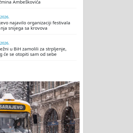
žmina Ambeškovića
.2026.
evo najavilo organizaciji festivala
nja snijega sa krovova
.2026.
žni u BiH zamolili za strpljenje,
eg će se otopiti sam od sebe