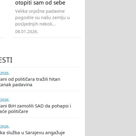
otopiti sam od sebe
Velike snježne padavine
pogodile su našu zemlju u
posljednjih nekoli...
08.01.2026.
ESTI
.2026.
ni od političara tražili hitan
tanak padavina
.2026.
ani BiH zamolili SAD da pohapsi i
će političare
.2026.
ka služba u Sarajevu angažuje