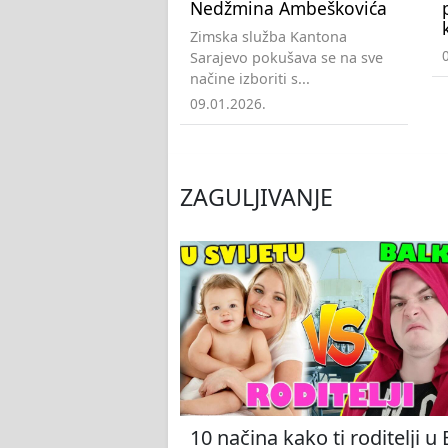
Nedžmina Ambeškovića
Zimska služba Kantona
Sarajevo pokušava se na sve
načine izboriti s...
09.01.2026.
ZAGULJIVANJE
10 načina kako ti roditelji u