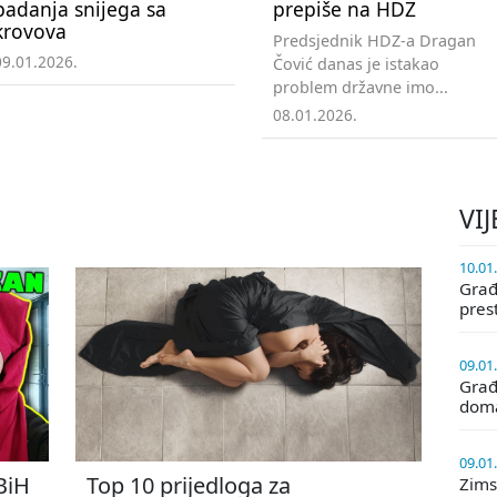
padanja snijega sa
prepiše na HDZ
krovova
Predsjednik HDZ-a Dragan
09.01.2026.
Čović danas je istakao
problem državne imo...
08.01.2026.
VIJ
10.01
Građa
pres
09.01
Građ
doma
09.01
 BiH
Top 10 prijedloga za
Zims