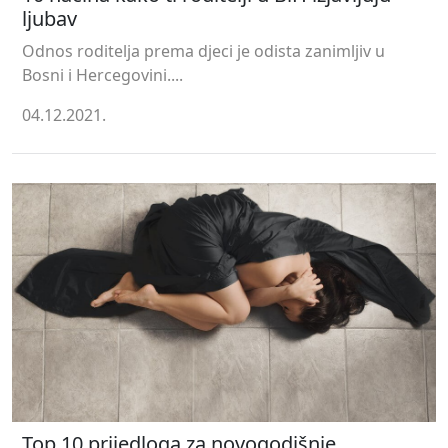
ljubav
Odnos roditelja prema djeci je odista zanimljiv u
Bosni i Hercegovini....
04.12.2021.
Top 10 prijedloga za novogodišnje