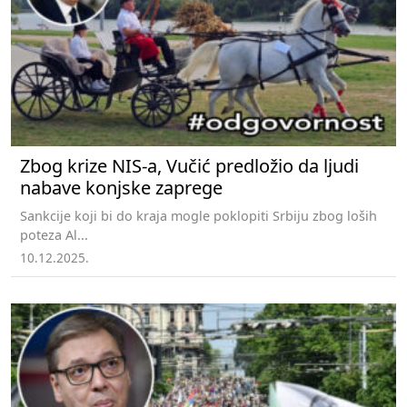
Zbog krize NIS-a, Vučić predložio da ljudi
nabave konjske zaprege
Sankcije koji bi do kraja mogle poklopiti Srbiju zbog loših
poteza Al...
10.12.2025.