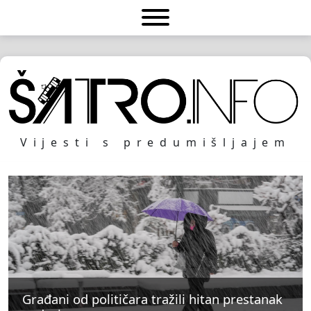
Vijesti s predumišljajem
Građani od političara tražili hitan prestanak
Građani od političara tražili hitan prestanak
Građani od političara tražili hitan prestanak