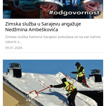
Zimska služba u Sarajevu angažuje
Nedžmina Ambeškovića
Zimska služba Kantona Sarajevo pokušava se na sve načine
izboriti s...
09.01.2026.