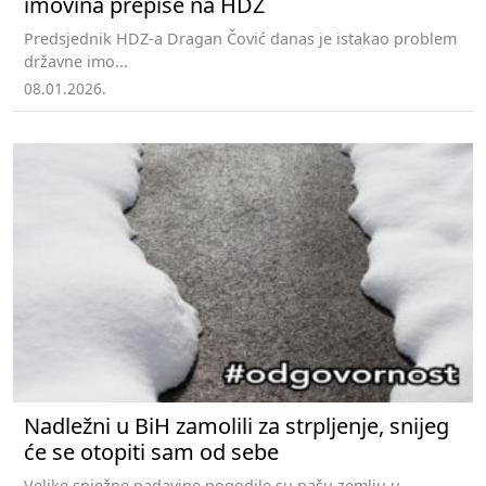
imovina prepiše na HDZ
Predsjednik HDZ-a Dragan Čović danas je istakao problem
državne imo...
08.01.2026.
Nadležni u BiH zamolili za strpljenje, snijeg
će se otopiti sam od sebe
Velike snježne padavine pogodile su našu zemlju u