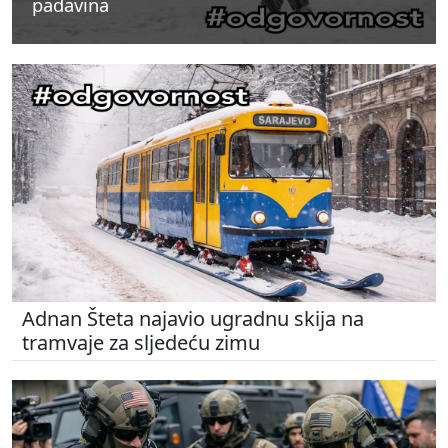
padavina
padavina
padavina
Adnan Šteta najavio ugradnu skija na
tramvaje za sljedeću zimu