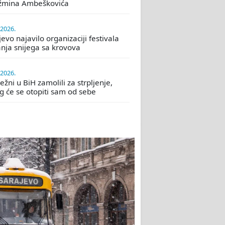
žmina Ambeškovića
.2026.
evo najavilo organizaciji festivala
nja snijega sa krovova
.2026.
žni u BiH zamolili za strpljenje,
eg će se otopiti sam od sebe