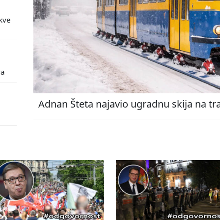
kve
ra
Adnan Šteta najavio ugradnu skija na tr