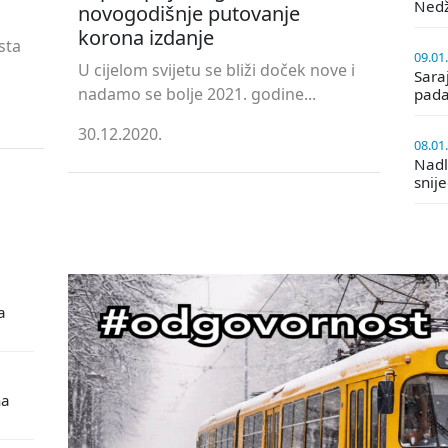
Ned
novogodišnje putovanje
korona izdanje
sta
09.01
U cijelom svijetu se bliži doček nove i
Saraj
nadamo se bolje 2021. godine...
pada
30.12.2020.
08.01
Nadle
snij
a
na