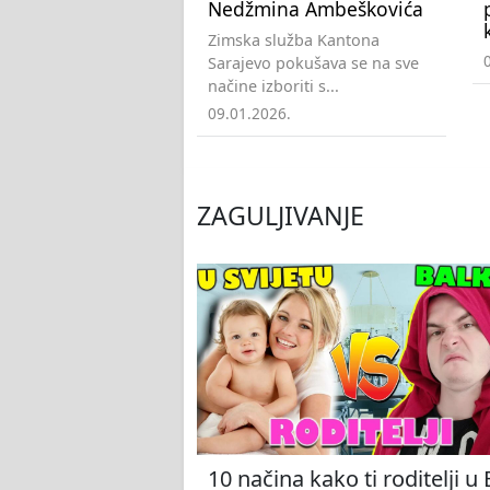
Nedžmina Ambeškovića
Zimska služba Kantona
Sarajevo pokušava se na sve
načine izboriti s...
09.01.2026.
ZAGULJIVANJE
10 načina kako ti roditelji u