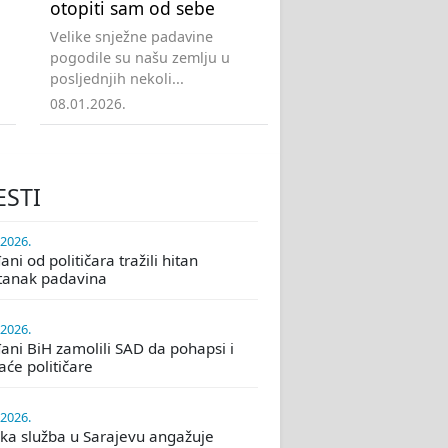
otopiti sam od sebe
Velike snježne padavine
pogodile su našu zemlju u
posljednjih nekoli...
08.01.2026.
ESTI
.2026.
ni od političara tražili hitan
tanak padavina
.2026.
ani BiH zamolili SAD da pohapsi i
će političare
.2026.
ka služba u Sarajevu angažuje