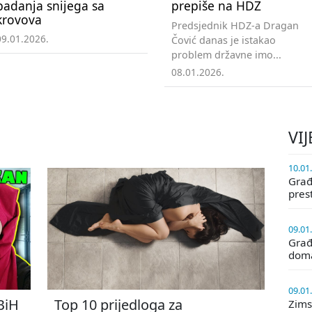
padanja snijega sa
prepiše na HDZ
krovova
Predsjednik HDZ-a Dragan
09.01.2026.
Čović danas je istakao
problem državne imo...
08.01.2026.
VIJ
10.01
Građa
pres
09.01
Građ
doma
09.01
 BiH
Top 10 prijedloga za
Zims