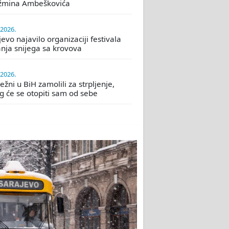
žmina Ambeškovića
.2026.
evo najavilo organizaciji festivala
nja snijega sa krovova
.2026.
žni u BiH zamolili za strpljenje,
eg će se otopiti sam od sebe