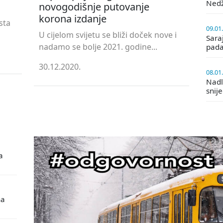
Ned
novogodišnje putovanje
korona izdanje
sta
09.01
U cijelom svijetu se bliži doček nove i
Saraj
nadamo se bolje 2021. godine...
pada
30.12.2020.
08.01
Nadle
snij
a
na