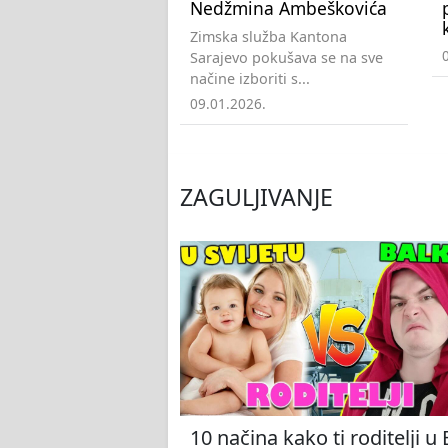
Nedžmina Ambeškovića
Zimska služba Kantona
Sarajevo pokušava se na sve
načine izboriti s...
09.01.2026.
ZAGULJIVANJE
10 načina kako ti roditelji u