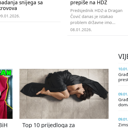
padanja snijega sa
prepiše na HDZ
krovova
Predsjednik HDZ-a Dragan
09.01.2026.
Čović danas je istakao
problem državne imo...
08.01.2026.
VIJ
10.01
Građa
pres
09.01
Građ
doma
09.01
 BiH
Top 10 prijedloga za
Zims