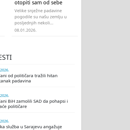
otopiti sam od sebe
Velike snježne padavine
pogodile su našu zemlju u
posljednjih nekoli...
08.01.2026.
ESTI
.2026.
ni od političara tražili hitan
tanak padavina
.2026.
ani BiH zamolili SAD da pohapsi i
će političare
.2026.
ka služba u Sarajevu angažuje