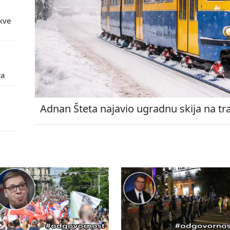
kve
ra
Adnan Šteta najavio ugradnu skija na tr