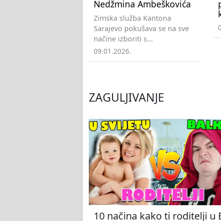
Nedžmina Ambeškovića
Zimska služba Kantona
Sarajevo pokušava se na sve
načine izboriti s...
09.01.2026.
ZAGULJIVANJE
10 načina kako ti roditelji u