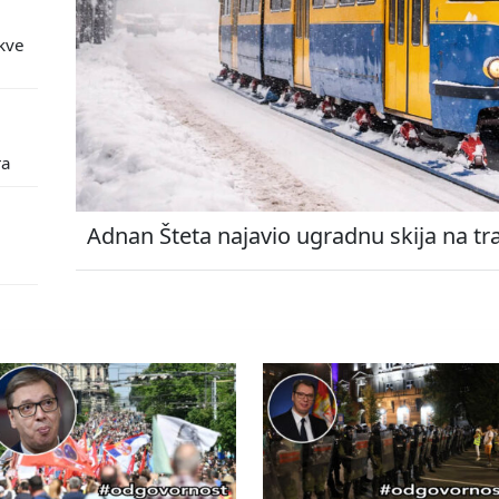
kve
ra
Adnan Šteta najavio ugradnu skija na tr