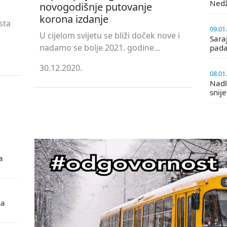
Ned
novogodišnje putovanje
korona izdanje
sta
09.01
U cijelom svijetu se bliži doček nove i
Saraj
nadamo se bolje 2021. godine...
pada
30.12.2020.
08.01
Nadle
snij
a
na