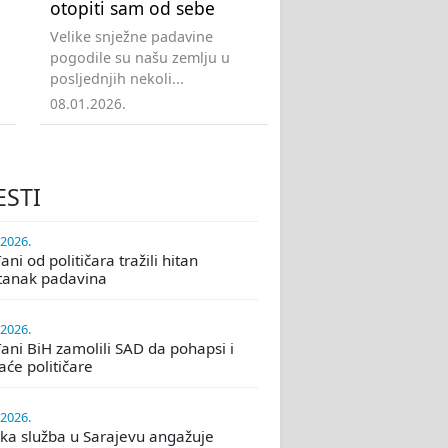
otopiti sam od sebe
Velike snježne padavine
pogodile su našu zemlju u
posljednjih nekoli...
08.01.2026.
ESTI
.2026.
ni od političara tražili hitan
tanak padavina
.2026.
ani BiH zamolili SAD da pohapsi i
će političare
.2026.
ka služba u Sarajevu angažuje