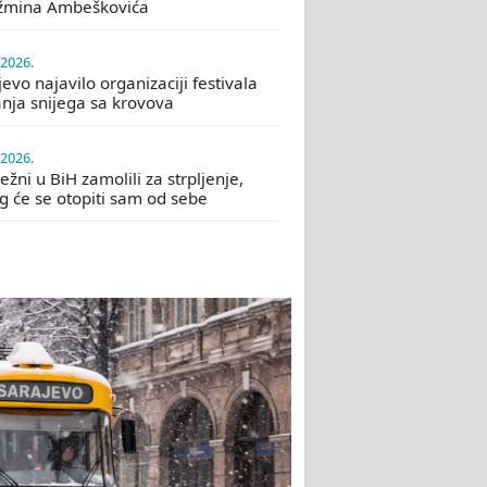
žmina Ambeškovića
.2026.
evo najavilo organizaciji festivala
nja snijega sa krovova
.2026.
žni u BiH zamolili za strpljenje,
eg će se otopiti sam od sebe