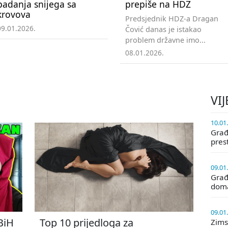
padanja snijega sa
prepiše na HDZ
krovova
Predsjednik HDZ-a Dragan
09.01.2026.
Čović danas je istakao
problem državne imo...
08.01.2026.
VIJ
10.01
Građa
pres
09.01
Građ
doma
09.01
 BiH
Top 10 prijedloga za
Zims