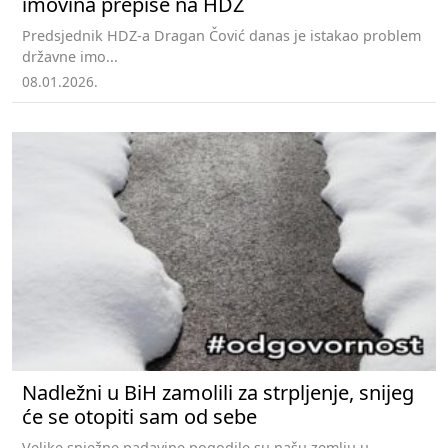
imovina prepiše na HDZ
Predsjednik HDZ-a Dragan Čović danas je istakao problem
državne imo...
08.01.2026.
Nadležni u BiH zamolili za strpljenje, snijeg
će se otopiti sam od sebe
Velike snježne padavine pogodile su našu zemlju u