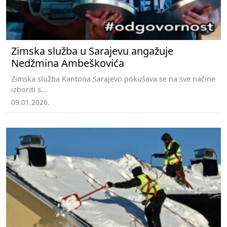
Zimska služba u Sarajevu angažuje
Nedžmina Ambeškovića
Zimska služba Kantona Sarajevo pokušava se na sve načine
izboriti s...
09.01.2026.