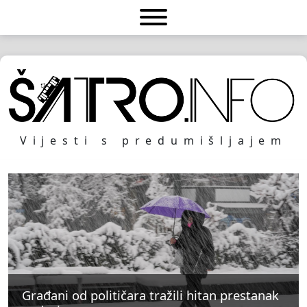
Vijesti s predumišljajem
Građani od političara tražili hitan prestanak
Građani od političara tražili hitan prestanak
Građani od političara tražili hitan prestanak