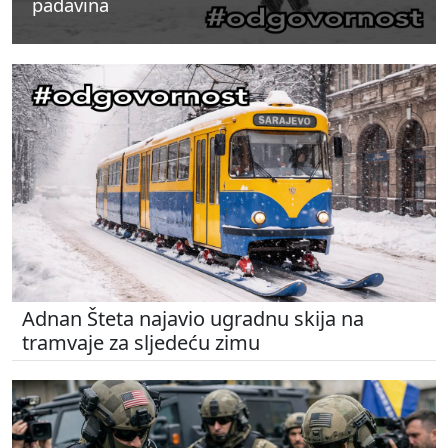
padavina
padavina
padavina
Adnan Šteta najavio ugradnu skija na
tramvaje za sljedeću zimu