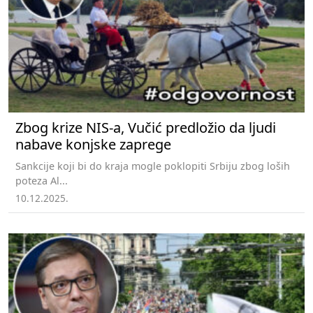
Zbog krize NIS-a, Vučić predložio da ljudi
nabave konjske zaprege
Sankcije koji bi do kraja mogle poklopiti Srbiju zbog loših
poteza Al...
10.12.2025.