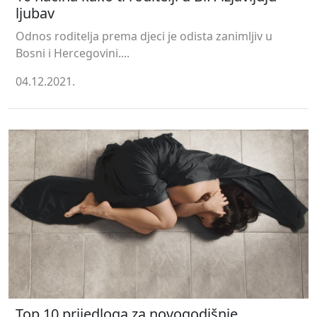
ljubav
Odnos roditelja prema djeci je odista zanimljiv u
Bosni i Hercegovini....
04.12.2021.
Top 10 prijedloga za novogodišnje