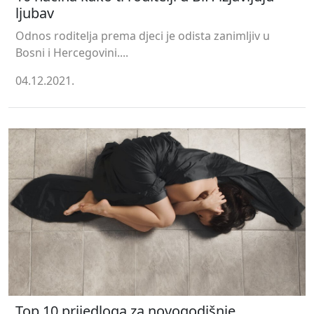
ljubav
Odnos roditelja prema djeci je odista zanimljiv u
Bosni i Hercegovini....
04.12.2021.
Top 10 prijedloga za novogodišnje