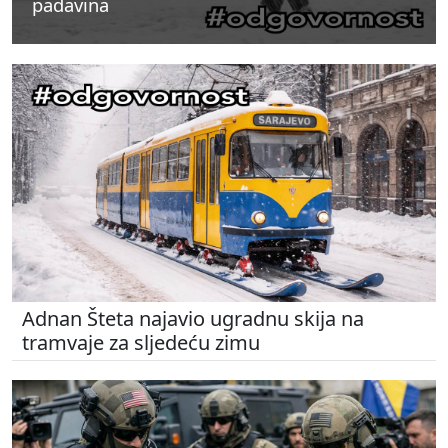
padavina
padavina
padavina
Adnan Šteta najavio ugradnu skija na
tramvaje za sljedeću zimu