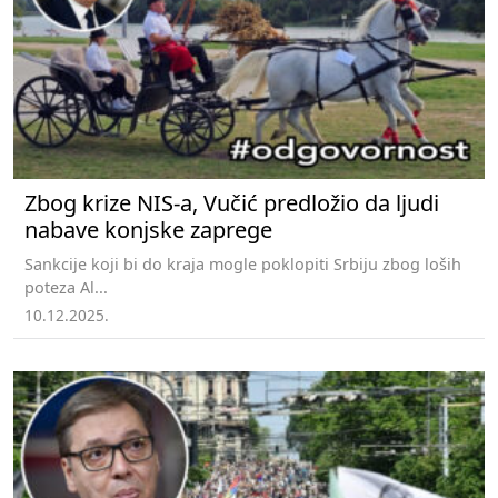
Zbog krize NIS-a, Vučić predložio da ljudi
nabave konjske zaprege
Sankcije koji bi do kraja mogle poklopiti Srbiju zbog loših
poteza Al...
10.12.2025.