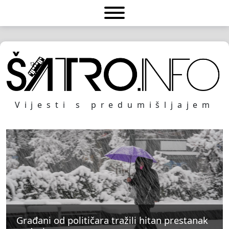
Vijesti s predumišljajem
Građani od političara tražili hitan prestanak
Građani od političara tražili hitan prestanak
Građani od političara tražili hitan prestanak