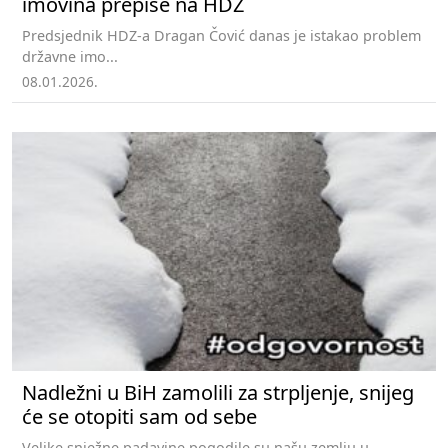
imovina prepiše na HDZ
Predsjednik HDZ-a Dragan Čović danas je istakao problem
državne imo...
08.01.2026.
Nadležni u BiH zamolili za strpljenje, snijeg
će se otopiti sam od sebe
Velike snježne padavine pogodile su našu zemlju u