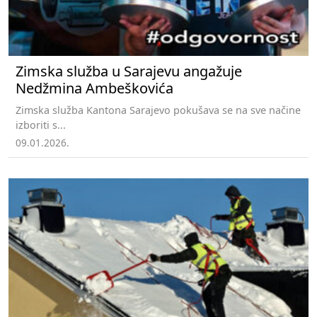
Zimska služba u Sarajevu angažuje
Nedžmina Ambeškovića
Zimska služba Kantona Sarajevo pokušava se na sve načine
izboriti s...
09.01.2026.