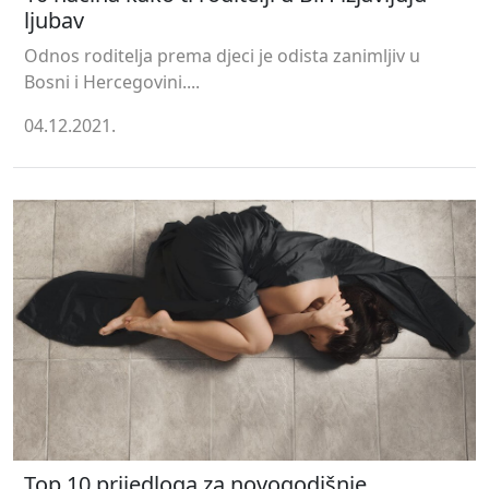
ljubav
Odnos roditelja prema djeci je odista zanimljiv u
Bosni i Hercegovini....
04.12.2021.
Top 10 prijedloga za novogodišnje