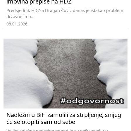
imovina prepiše na HDZ
Predsjednik HDZ-a Dragan Čović danas je istakao problem
državne imo...
08.01.2026.
Nadležni u BiH zamolili za strpljenje, snijeg
će se otopiti sam od sebe
Velike snježne padavine pogodile su našu zemlju u