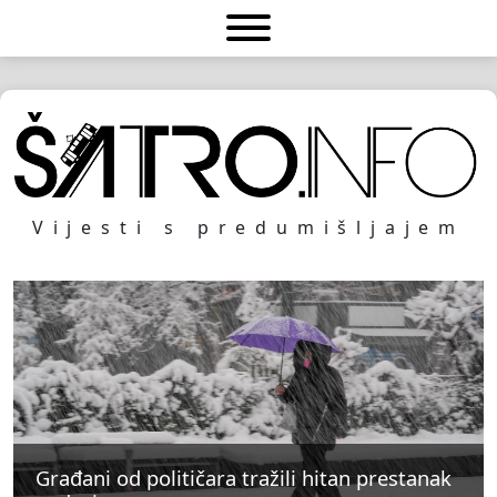
Vijesti s predumišljajem
Građani od političara tražili hitan prestanak
Građani od političara tražili hitan prestanak
Građani od političara tražili hitan prestanak