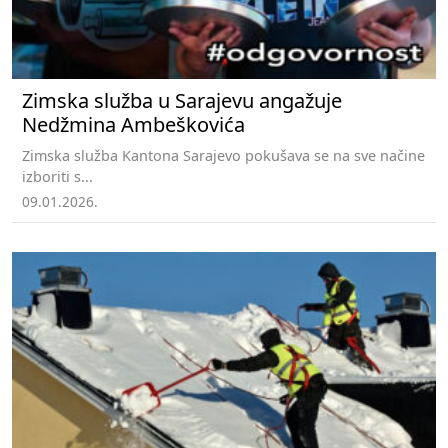
Zimska služba u Sarajevu angažuje
Nedžmina Ambeškovića
Zimska služba Kantona Sarajevo pokušava se na sve načine
izboriti s...
09.01.2026.