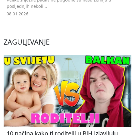
posljednjih nekoli...
08.01.2026.
ZAGULJIVANJE
10 načina kako ti roditelji u BiH izjavljuju