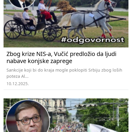
Zbog krize NIS-a, Vučić predložio da ljudi
nabave konjske zaprege
Sankcije koji bi do kraja mogle poklopiti Srbiju zbog loših
poteza Al...
10.12.2025.