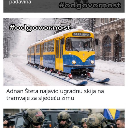
padavina
padavina
padavina
Adnan Šteta najavio ugradnu skija na
tramvaje za sljedeću zimu