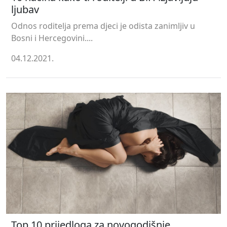
ljubav
Odnos roditelja prema djeci je odista zanimljiv u
Bosni i Hercegovini....
04.12.2021.
Top 10 prijedloga za novogodišnje