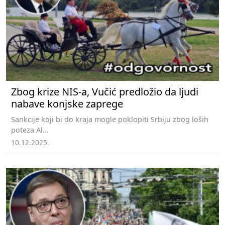
Zbog krize NIS-a, Vučić predložio da ljudi
nabave konjske zaprege
Sankcije koji bi do kraja mogle poklopiti Srbiju zbog loših
poteza Al...
10.12.2025.