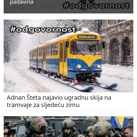
padavina
padavina
padavina
Adnan Šteta najavio ugradnu skija na
tramvaje za sljedeću zimu