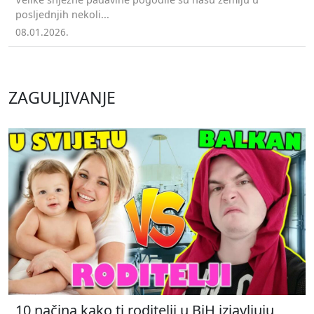
posljednjih nekoli...
08.01.2026.
ZAGULJIVANJE
10 načina kako ti roditelji u BiH izjavljuju