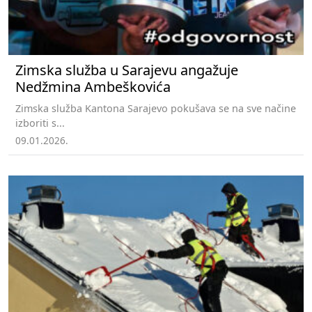
Zimska služba u Sarajevu angažuje
Nedžmina Ambeškovića
Zimska služba Kantona Sarajevo pokušava se na sve načine
izboriti s...
09.01.2026.