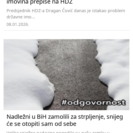
imovina prepiše na HDZ
Predsjednik HDZ-a Dragan Čović danas je istakao problem
državne imo...
08.01.2026.
Nadležni u BiH zamolili za strpljenje, snijeg
će se otopiti sam od sebe
Velike snježne padavine pogodile su našu zemlju u