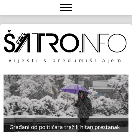
Vijesti s predumišljajem
Građani od političara tražili hitan prestanak
Građani od političara tražili hitan prestanak
Građani od političara tražili hitan prestanak