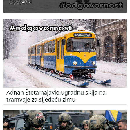
padavina
padavina
padavina
Adnan Šteta najavio ugradnu skija na
tramvaje za sljedeću zimu