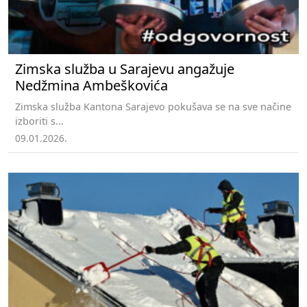
Zimska služba u Sarajevu angažuje
Nedžmina Ambeškovića
Zimska služba Kantona Sarajevo pokušava se na sve načine
izboriti s...
09.01.2026.