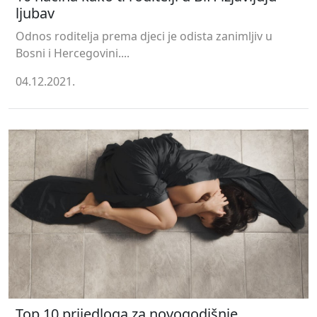
ljubav
Odnos roditelja prema djeci je odista zanimljiv u
Bosni i Hercegovini....
04.12.2021.
Top 10 prijedloga za novogodišnje