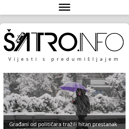
Vijesti s predumišljajem
Građani od političara tražili hitan prestanak
Građani od političara tražili hitan prestanak
Građani od političara tražili hitan prestanak