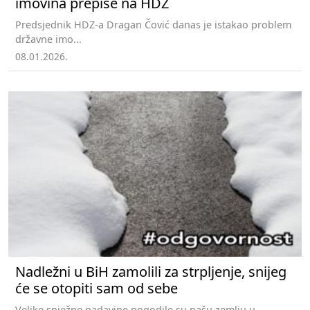
imovina prepiše na HDZ
Predsjednik HDZ-a Dragan Čović danas je istakao problem
državne imo...
08.01.2026.
Nadležni u BiH zamolili za strpljenje, snijeg
će se otopiti sam od sebe
Velike snježne padavine pogodile su našu zemlju u