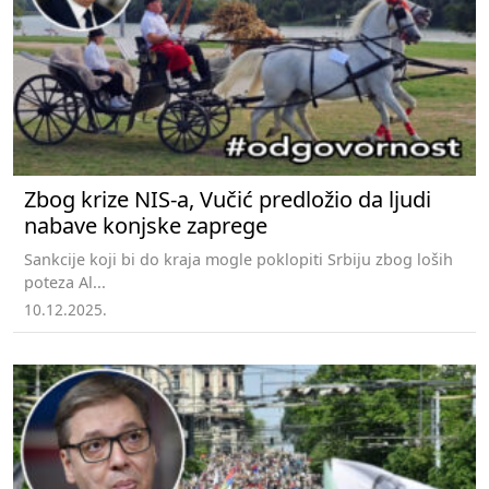
Zbog krize NIS-a, Vučić predložio da ljudi
nabave konjske zaprege
Sankcije koji bi do kraja mogle poklopiti Srbiju zbog loših
poteza Al...
10.12.2025.