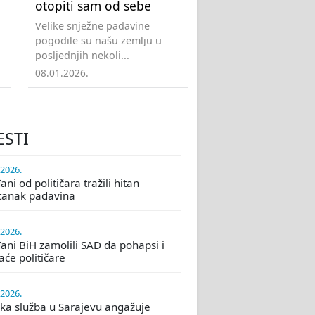
otopiti sam od sebe
Velike snježne padavine
pogodile su našu zemlju u
posljednjih nekoli...
08.01.2026.
ESTI
.2026.
ni od političara tražili hitan
tanak padavina
.2026.
ani BiH zamolili SAD da pohapsi i
će političare
.2026.
ka služba u Sarajevu angažuje