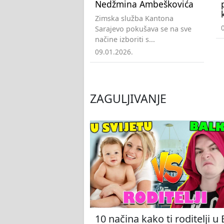
Nedžmina Ambeškovića
Zimska služba Kantona
Sarajevo pokušava se na sve
načine izboriti s...
09.01.2026.
ZAGULJIVANJE
10 načina kako ti roditelji u