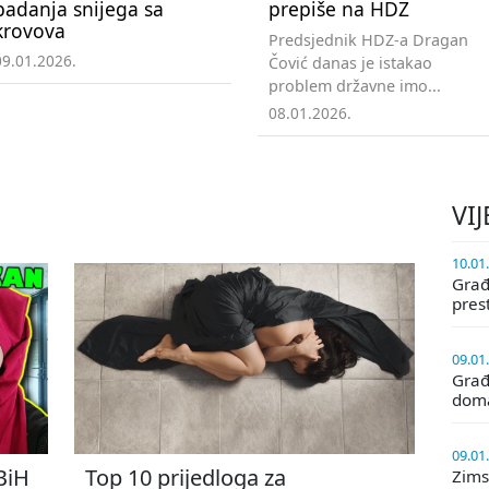
padanja snijega sa
prepiše na HDZ
krovova
Predsjednik HDZ-a Dragan
09.01.2026.
Čović danas je istakao
problem državne imo...
08.01.2026.
VIJ
10.01
Građa
pres
09.01
Građ
doma
09.01
 BiH
Top 10 prijedloga za
Zims