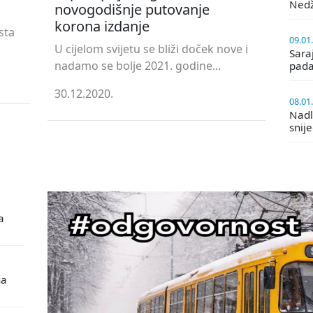
Ned
novogodišnje putovanje
korona izdanje
sta
09.01
U cijelom svijetu se bliži doček nove i
Saraj
nadamo se bolje 2021. godine...
pada
30.12.2020.
08.01
Nadle
snij
a
na