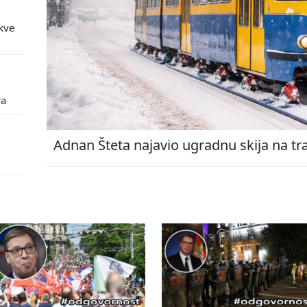
kve
ra
Adnan Šteta najavio ugradnu skija na tr