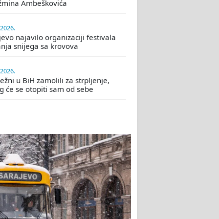
žmina Ambeškovića
.2026.
evo najavilo organizaciji festivala
nja snijega sa krovova
.2026.
žni u BiH zamolili za strpljenje,
eg će se otopiti sam od sebe