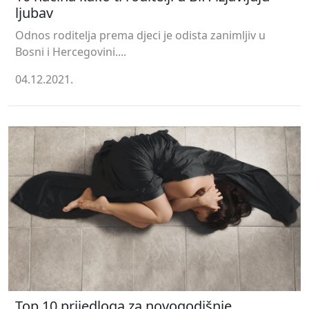
ljubav
Odnos roditelja prema djeci je odista zanimljiv u
Bosni i Hercegovini....
04.12.2021.
Top 10 prijedloga za novogodišnje