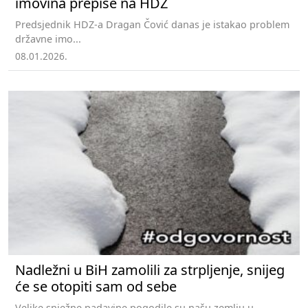
imovina prepiše na HDZ
Predsjednik HDZ-a Dragan Čović danas je istakao problem
državne imo...
08.01.2026.
Nadležni u BiH zamolili za strpljenje, snijeg
će se otopiti sam od sebe
Velike snježne padavine pogodile su našu zemlju u