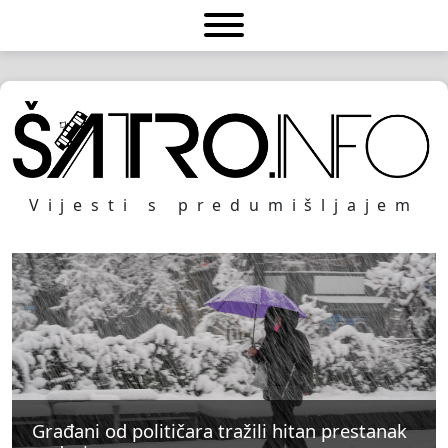
Vijesti s predumišljajem
Građani od političara tražili hitan prestanak
Građani od političara tražili hitan prestanak
Građani od političara tražili hitan prestanak