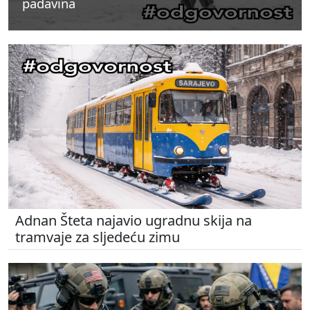
padavina
padavina
padavina
Adnan Šteta najavio ugradnu skija na
tramvaje za sljedeću zimu