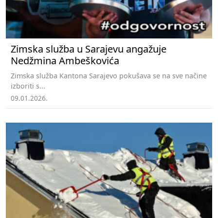
Zimska služba u Sarajevu angažuje
Nedžmina Ambeškovića
Zimska služba Kantona Sarajevo pokušava se na sve načine
izboriti s...
09.01.2026.