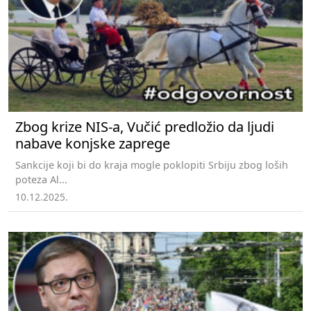
Zbog krize NIS-a, Vučić predložio da ljudi
nabave konjske zaprege
Sankcije koji bi do kraja mogle poklopiti Srbiju zbog loših
poteza Al...
10.12.2025.