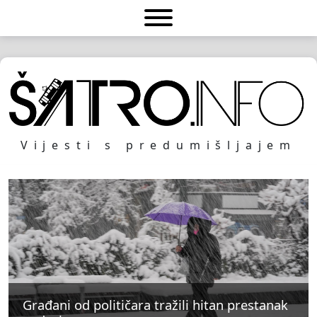
Vijesti s predumišljajem
Građani od političara tražili hitan prestanak
Građani od političara tražili hitan prestanak
Građani od političara tražili hitan prestanak