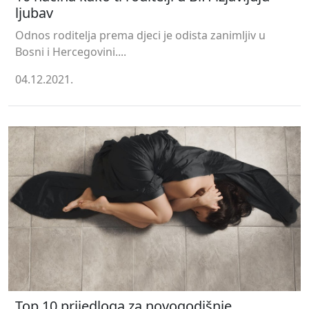
ljubav
Odnos roditelja prema djeci je odista zanimljiv u
Bosni i Hercegovini....
04.12.2021.
Top 10 prijedloga za novogodišnje