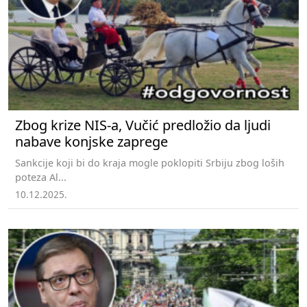
Zbog krize NIS-a, Vučić predložio da ljudi
nabave konjske zaprege
Sankcije koji bi do kraja mogle poklopiti Srbiju zbog loših
poteza Al...
10.12.2025.