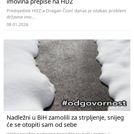
imovina prepiše na HDZ
Predsjednik HDZ-a Dragan Čović danas je istakao problem
državne imo...
08.01.2026.
Nadležni u BiH zamolili za strpljenje, snijeg
će se otopiti sam od sebe
Velike snježne padavine pogodile su našu zemlju u