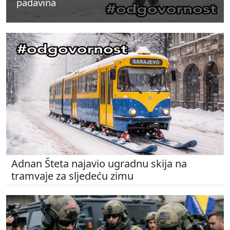
padavina
padavina
padavina
Adnan Šteta najavio ugradnu skija na
tramvaje za sljedeću zimu