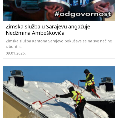
Zimska služba u Sarajevu angažuje
Nedžmina Ambeškovića
Zimska služba Kantona Sarajevo pokušava se na sve načine
izboriti s...
09.01.2026.