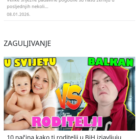
posljednjih nekoli...
08.01.2026.
ZAGULJIVANJE
10 načina kako ti roditelji u BiH izjavljuju