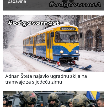
padavina
padavina
padavina
Adnan Šteta najavio ugradnu skija na
tramvaje za sljedeću zimu