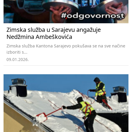
Zimska služba u Sarajevu angažuje
Nedžmina Ambeškovića
Zimska služba Kantona Sarajevo pokušava se na sve načine
izboriti s...
09.01.2026.