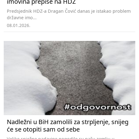
imovina prepiše na HDZ
Predsjednik HDZ-a Dragan Čović danas je istakao problem
državne imo...
08.01.2026.
Nadležni u BiH zamolili za strpljenje, snijeg
će se otopiti sam od sebe
Velike snježne padavine pogodile su našu zemlju u