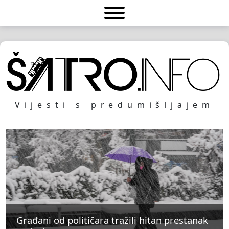
Vijesti s predumišljajem
Građani od političara tražili hitan prestanak
Građani od političara tražili hitan prestanak
Građani od političara tražili hitan prestanak