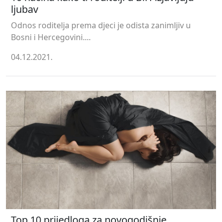
ljubav
Odnos roditelja prema djeci je odista zanimljiv u
Bosni i Hercegovini....
04.12.2021.
Top 10 prijedloga za novogodišnje