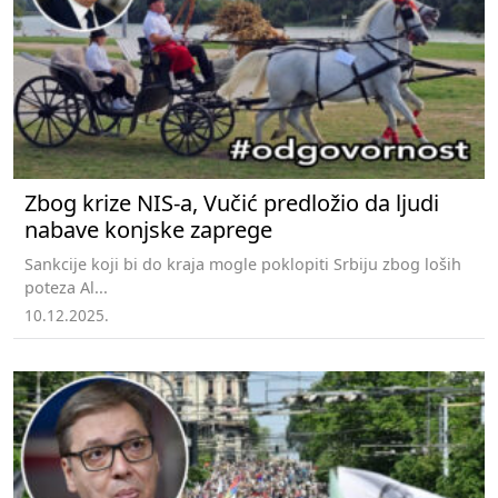
Zbog krize NIS-a, Vučić predložio da ljudi
nabave konjske zaprege
Sankcije koji bi do kraja mogle poklopiti Srbiju zbog loših
poteza Al...
10.12.2025.