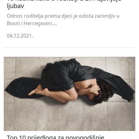
ljubav
Odnos roditelja prema djeci je odista zanimljiv u
Bosni i Hercegovini....
04.12.2021.
Top 10 prijedloga za novogodišnje