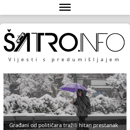
Vijesti s predumišljajem
Građani od političara tražili hitan prestanak
Građani od političara tražili hitan prestanak
Građani od političara tražili hitan prestanak