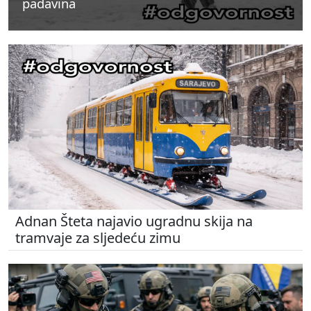
padavina
padavina
padavina
Adnan Šteta najavio ugradnu skija na
tramvaje za sljedeću zimu