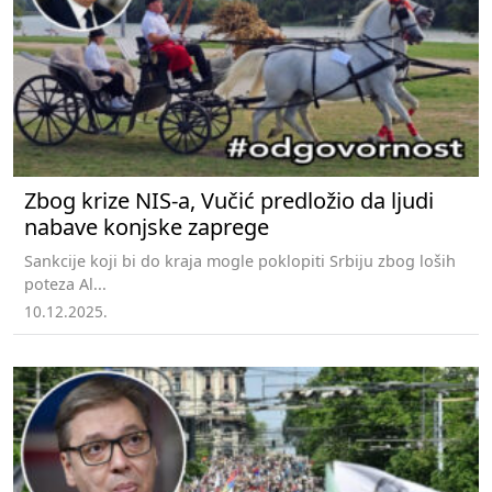
Zbog krize NIS-a, Vučić predložio da ljudi
nabave konjske zaprege
Sankcije koji bi do kraja mogle poklopiti Srbiju zbog loših
poteza Al...
10.12.2025.