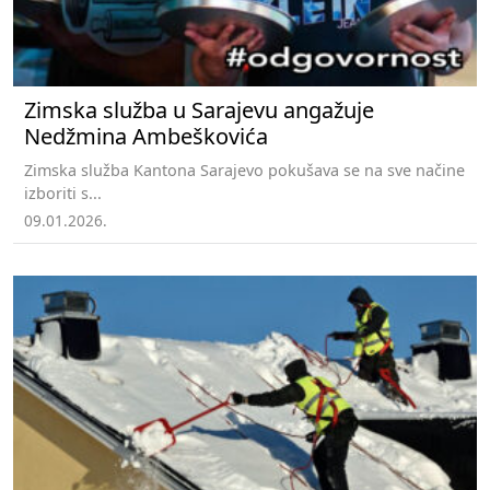
Zimska služba u Sarajevu angažuje
Nedžmina Ambeškovića
Zimska služba Kantona Sarajevo pokušava se na sve načine
izboriti s...
09.01.2026.