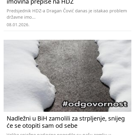
imovina prepiše na HDZ
Predsjednik HDZ-a Dragan Čović danas je istakao problem
državne imo...
08.01.2026.
Nadležni u BiH zamolili za strpljenje, snijeg
će se otopiti sam od sebe
Velike snježne padavine pogodile su našu zemlju u