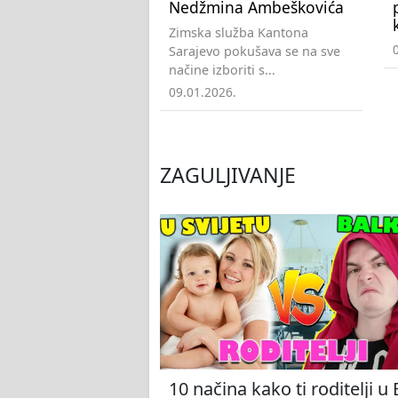
Nedžmina Ambeškovića
Zimska služba Kantona
Sarajevo pokušava se na sve
načine izboriti s...
09.01.2026.
ZAGULJIVANJE
10 načina kako ti roditelji u