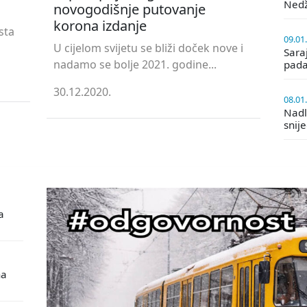
Ned
novogodišnje putovanje
korona izdanje
sta
09.01
U cijelom svijetu se bliži doček nove i
Saraj
nadamo se bolje 2021. godine...
pada
30.12.2020.
08.01
Nadle
snij
a
na