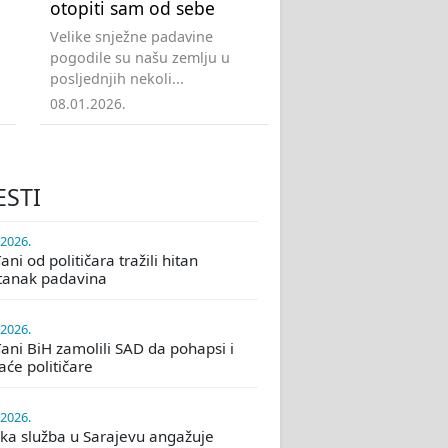
otopiti sam od sebe
Velike snježne padavine
pogodile su našu zemlju u
posljednjih nekoli...
08.01.2026.
ESTI
.2026.
ni od političara tražili hitan
tanak padavina
.2026.
ani BiH zamolili SAD da pohapsi i
će političare
.2026.
ka služba u Sarajevu angažuje