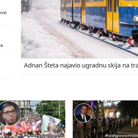
kve
ra
Adnan Šteta najavio ugradnu skija na tr