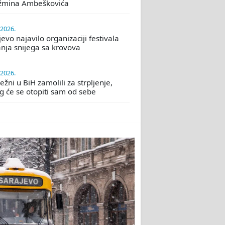
žmina Ambeškovića
.2026.
evo najavilo organizaciji festivala
nja snijega sa krovova
.2026.
žni u BiH zamolili za strpljenje,
eg će se otopiti sam od sebe