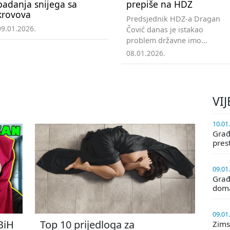
padanja snijega sa
prepiše na HDZ
krovova
Predsjednik HDZ-a Dragan
09.01.2026.
Čović danas je istakao
problem državne imo...
08.01.2026.
VIJ
10.01
Građa
pres
09.01
Građ
doma
09.01
 BiH
Top 10 prijedloga za
Zims