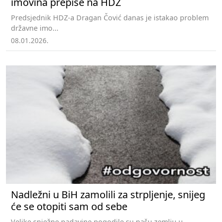
imovina prepiše na HDZ
Predsjednik HDZ-a Dragan Čović danas je istakao problem
državne imo...
08.01.2026.
Nadležni u BiH zamolili za strpljenje, snijeg
će se otopiti sam od sebe
Velike snježne padavine pogodile su našu zemlju u