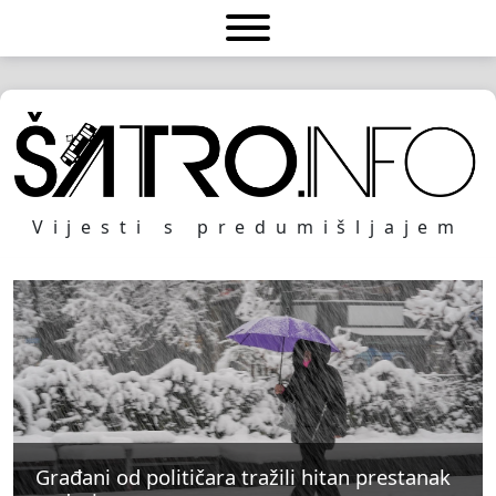
Vijesti s predumišljajem
Građani od političara tražili hitan prestanak
Građani od političara tražili hitan prestanak
Građani od političara tražili hitan prestanak