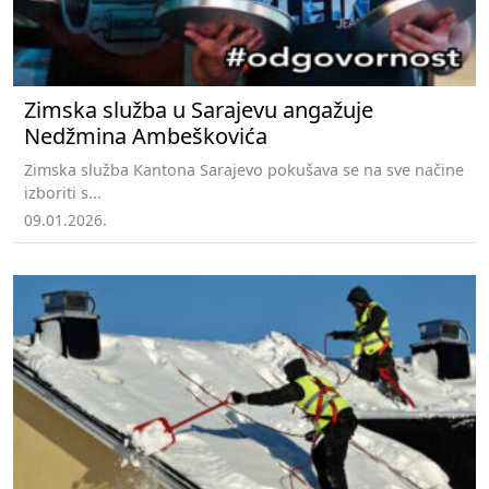
Zimska služba u Sarajevu angažuje
Nedžmina Ambeškovića
Zimska služba Kantona Sarajevo pokušava se na sve načine
izboriti s...
09.01.2026.