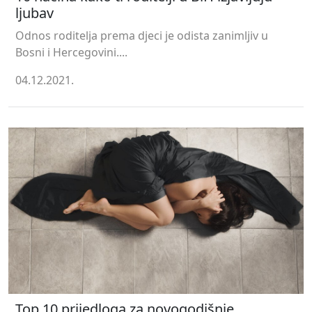
ljubav
Odnos roditelja prema djeci je odista zanimljiv u
Bosni i Hercegovini....
04.12.2021.
Top 10 prijedloga za novogodišnje