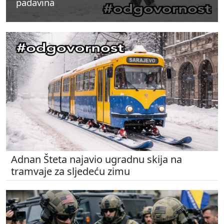
padavina
padavina
padavina
Adnan Šteta najavio ugradnu skija na
tramvaje za sljedeću zimu