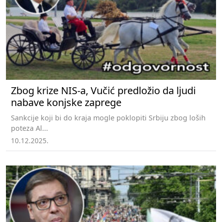
Zbog krize NIS-a, Vučić predložio da ljudi
nabave konjske zaprege
Sankcije koji bi do kraja mogle poklopiti Srbiju zbog loših
poteza Al...
10.12.2025.