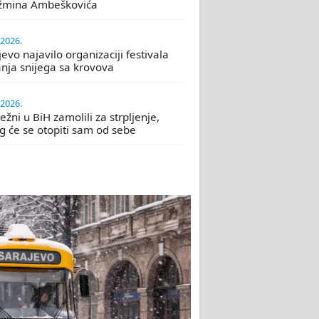
žmina Ambeškovića
.2026.
evo najavilo organizaciji festivala
nja snijega sa krovova
.2026.
žni u BiH zamolili za strpljenje,
eg će se otopiti sam od sebe