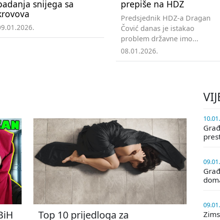
padanja snijega sa
prepiše na HDZ
krovova
Predsjednik HDZ-a Dragan
09.01.2026.
Čović danas je istakao
problem državne imo...
08.01.2026.
VIJ
10.01
Građa
pres
09.01
Građ
doma
09.01
 BiH
Top 10 prijedloga za
Zims