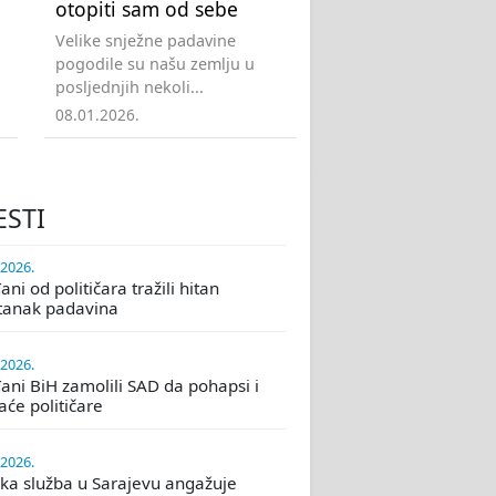
otopiti sam od sebe
Velike snježne padavine
pogodile su našu zemlju u
posljednjih nekoli...
08.01.2026.
ESTI
.2026.
ni od političara tražili hitan
tanak padavina
.2026.
ani BiH zamolili SAD da pohapsi i
će političare
.2026.
ka služba u Sarajevu angažuje