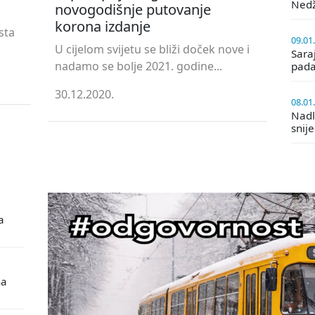
Ned
novogodišnje putovanje
korona izdanje
sta
09.01
U cijelom svijetu se bliži doček nove i
Saraj
nadamo se bolje 2021. godine...
pada
30.12.2020.
08.01
Nadle
snij
a
na