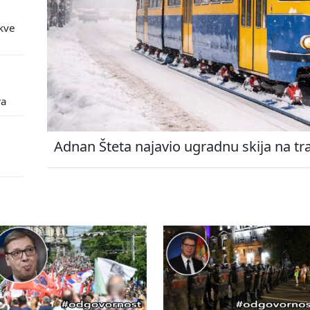
kve
ra
Adnan Šteta najavio ugradnu skija na tr