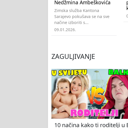
Nedžmina Ambeškovića
Zimska služba Kantona
Sarajevo pokušava se na sve
načine izboriti s...
09.01.2026.
ZAGULJIVANJE
10 načina kako ti roditelji u