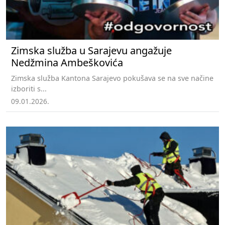
Zimska služba u Sarajevu angažuje
Nedžmina Ambeškovića
Zimska služba Kantona Sarajevo pokušava se na sve načine
izboriti s...
09.01.2026.