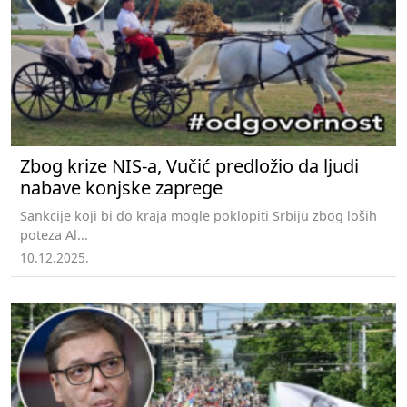
Zbog krize NIS-a, Vučić predložio da ljudi
nabave konjske zaprege
Sankcije koji bi do kraja mogle poklopiti Srbiju zbog loših
poteza Al...
10.12.2025.