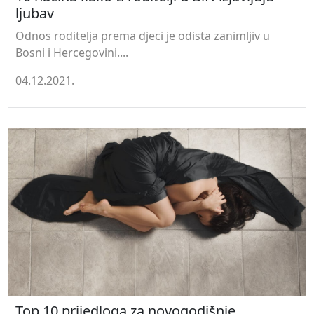
ljubav
Odnos roditelja prema djeci je odista zanimljiv u
Bosni i Hercegovini....
04.12.2021.
Top 10 prijedloga za novogodišnje