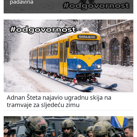
padavina
padavina
padavina
Adnan Šteta najavio ugradnu skija na
tramvaje za sljedeću zimu