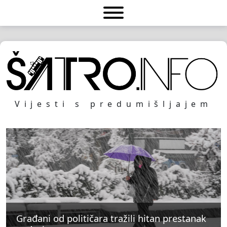
Vijesti s predumišljajem
Građani od političara tražili hitan prestanak
Građani od političara tražili hitan prestanak
Građani od političara tražili hitan prestanak