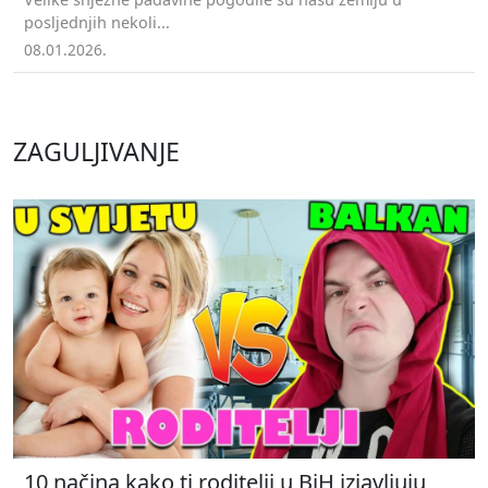
posljednjih nekoli...
08.01.2026.
ZAGULJIVANJE
10 načina kako ti roditelji u BiH izjavljuju