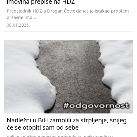
imovina prepiše na HDZ
Predsjednik HDZ-a Dragan Čović danas je istakao problem
državne imo...
08.01.2026.
Nadležni u BiH zamolili za strpljenje, snijeg
će se otopiti sam od sebe
Velike snježne padavine pogodile su našu zemlju u