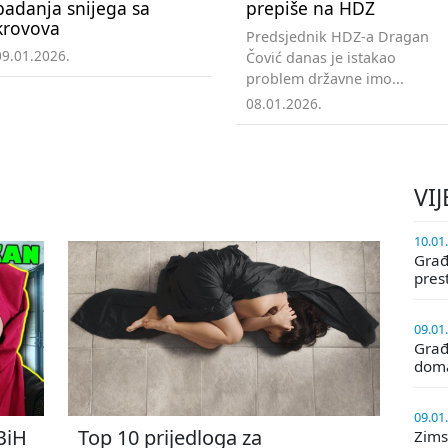
padanja snijega sa
prepiše na HDZ
krovova
Predsjednik HDZ-a Dragan
09.01.2026.
Čović danas je istakao
problem državne imo...
08.01.2026.
VIJ
10.01
Građa
pres
09.01
Građ
doma
09.01
 BiH
Top 10 prijedloga za
Zims