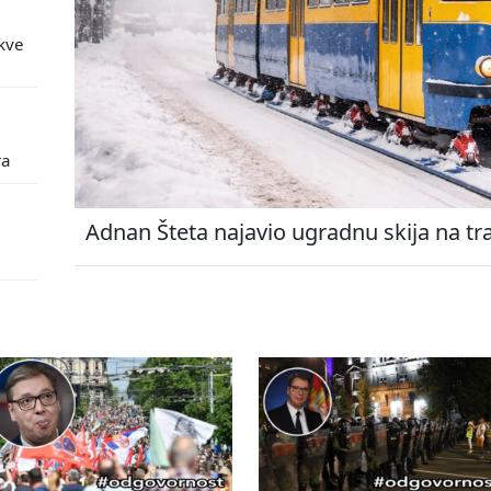
kve
ra
Adnan Šteta najavio ugradnu skija na tr