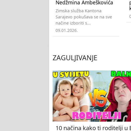
Nedžmina Ambeškovića
Zimska služba Kantona
Sarajevo pokušava se na sve
načine izboriti s...
09.01.2026.
ZAGULJIVANJE
10 načina kako ti roditelji u