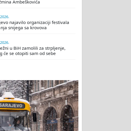
žmina Ambeškovića
.2026.
evo najavilo organizaciji festivala
nja snijega sa krovova
.2026.
žni u BiH zamolili za strpljenje,
eg će se otopiti sam od sebe