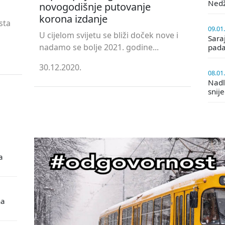
Ned
novogodišnje putovanje
korona izdanje
sta
09.01
U cijelom svijetu se bliži doček nove i
Saraj
nadamo se bolje 2021. godine...
pada
30.12.2020.
08.01
Nadle
snij
a
na