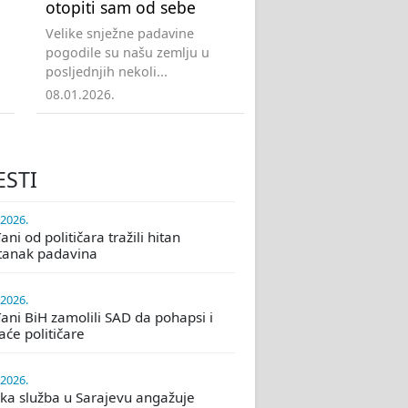
otopiti sam od sebe
Velike snježne padavine
pogodile su našu zemlju u
posljednjih nekoli...
08.01.2026.
ESTI
.2026.
ni od političara tražili hitan
tanak padavina
.2026.
ani BiH zamolili SAD da pohapsi i
će političare
.2026.
ka služba u Sarajevu angažuje