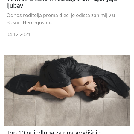
ljubav
Odnos roditelja prema djeci je odista zanimljiv u
Bosni i Hercegovini....
04.12.2021.
Top 10 prijedloga za novogodišnje