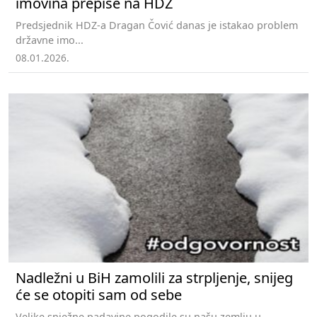
imovina prepiše na HDZ
Predsjednik HDZ-a Dragan Čović danas je istakao problem
državne imo...
08.01.2026.
Nadležni u BiH zamolili za strpljenje, snijeg
će se otopiti sam od sebe
Velike snježne padavine pogodile su našu zemlju u