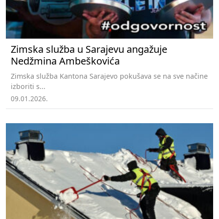
Zimska služba u Sarajevu angažuje
Nedžmina Ambeškovića
Zimska služba Kantona Sarajevo pokušava se na sve načine
izboriti s...
09.01.2026.