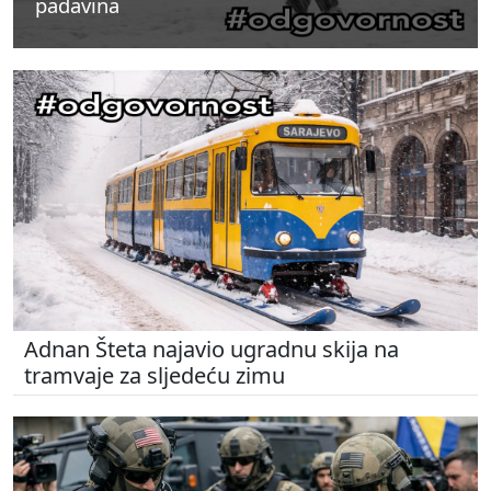
padavina
padavina
padavina
Adnan Šteta najavio ugradnu skija na
tramvaje za sljedeću zimu