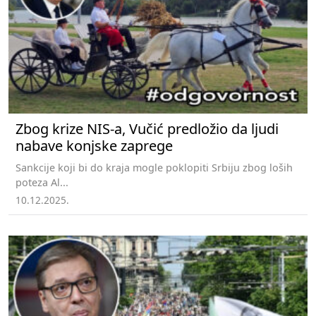
Zbog krize NIS-a, Vučić predložio da ljudi
nabave konjske zaprege
Sankcije koji bi do kraja mogle poklopiti Srbiju zbog loših
poteza Al...
10.12.2025.