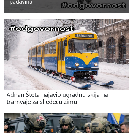
padavina
padavina
padavina
Adnan Šteta najavio ugradnu skija na
tramvaje za sljedeću zimu