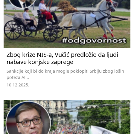
Zbog krize NIS-a, Vučić predložio da ljudi
nabave konjske zaprege
Sankcije koji bi do kraja mogle poklopiti Srbiju zbog loših
poteza Al...
10.12.2025.