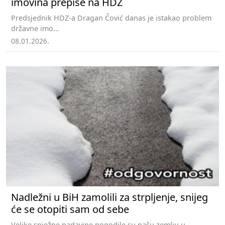
imovina prepiše na HDZ
Predsjednik HDZ-a Dragan Čović danas je istakao problem
državne imo...
08.01.2026.
Nadležni u BiH zamolili za strpljenje, snijeg
će se otopiti sam od sebe
Velike snježne padavine pogodile su našu zemlju u