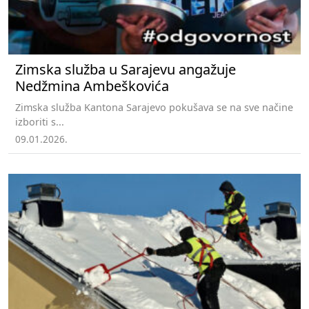
Zimska služba u Sarajevu angažuje
Nedžmina Ambeškovića
Zimska služba Kantona Sarajevo pokušava se na sve načine
izboriti s...
09.01.2026.