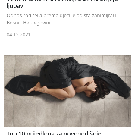
ljubav
Odnos roditelja prema djeci je odista zanimljiv u
Bosni i Hercegovini....
04.12.2021.
Top 10 prijedloga za novogodišnje