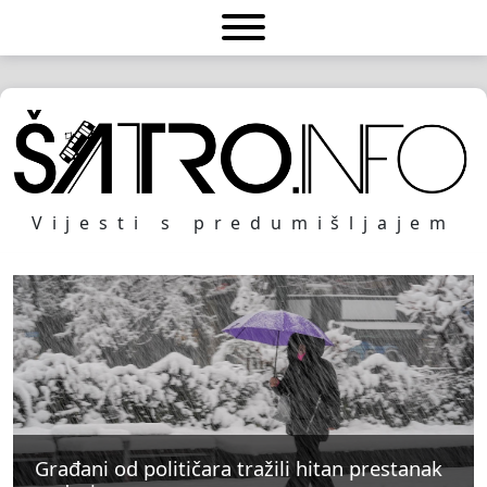
Vijesti s predumišljajem
Građani od političara tražili hitan prestanak
Građani od političara tražili hitan prestanak
Građani od političara tražili hitan prestanak