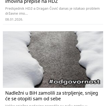
imovina prepiše na HDZ
Predsjednik HDZ-a Dragan Čović danas je istakao problem
državne imo...
08.01.2026.
Nadležni u BiH zamolili za strpljenje, snijeg
će se otopiti sam od sebe
Velike snježne padavine pogodile su našu zemlju u