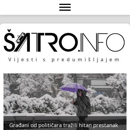
Vijesti s predumišljajem
Građani od političara tražili hitan prestanak
Građani od političara tražili hitan prestanak
Građani od političara tražili hitan prestanak