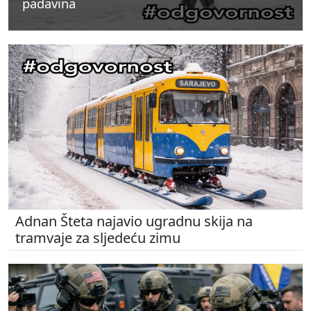
padavina
padavina
padavina
Adnan Šteta najavio ugradnu skija na
tramvaje za sljedeću zimu