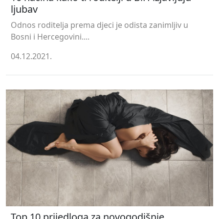
ljubav
Odnos roditelja prema djeci je odista zanimljiv u
Bosni i Hercegovini....
04.12.2021.
Top 10 prijedloga za novogodišnje