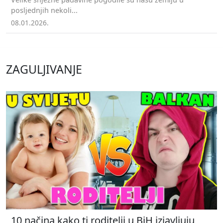
posljednjih nekoli...
08.01.2026.
ZAGULJIVANJE
10 načina kako ti roditelji u BiH izjavljuju