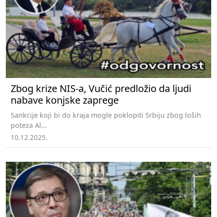
Zbog krize NIS-a, Vučić predložio da ljudi
nabave konjske zaprege
Sankcije koji bi do kraja mogle poklopiti Srbiju zbog loših
poteza Al...
10.12.2025.