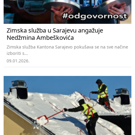
Zimska služba u Sarajevu angažuje
Nedžmina Ambeškovića
Zimska služba Kantona Sarajevo pokušava se na sve načine
izboriti s...
09.01.2026.