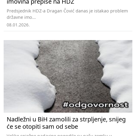
imovina prepiše na HDZ
Predsjednik HDZ-a Dragan Čović danas je istakao problem
državne imo...
08.01.2026.
Nadležni u BiH zamolili za strpljenje, snijeg
će se otopiti sam od sebe
Velike snježne padavine pogodile su našu zemlju u