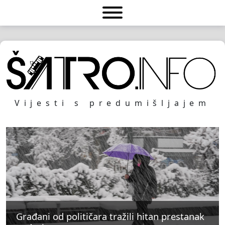
Vijesti s predumišljajem
Građani od političara tražili hitan prestanak
Građani od političara tražili hitan prestanak
Građani od političara tražili hitan prestanak