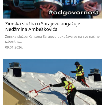
Zimska služba u Sarajevu angažuje
Nedžmina Ambeškovića
Zimska služba Kantona Sarajevo pokušava se na sve načine
izboriti s...
09.01.2026.