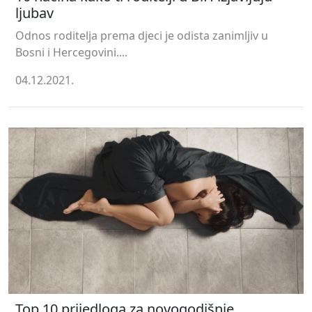
ljubav
Odnos roditelja prema djeci je odista zanimljiv u
Bosni i Hercegovini....
04.12.2021.
Top 10 prijedloga za novogodišnje