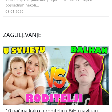
posljednjih nekoli...
08.01.2026.
ZAGULJIVANJE
10 načina kako ti roditelji u BiH izjavljuju