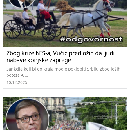
Zbog krize NIS-a, Vučić predložio da ljudi
nabave konjske zaprege
Sankcije koji bi do kraja mogle poklopiti Srbiju zbog loših
poteza Al...
10.12.2025.