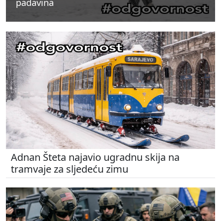
padavina
padavina
padavina
Adnan Šteta najavio ugradnu skija na
tramvaje za sljedeću zimu