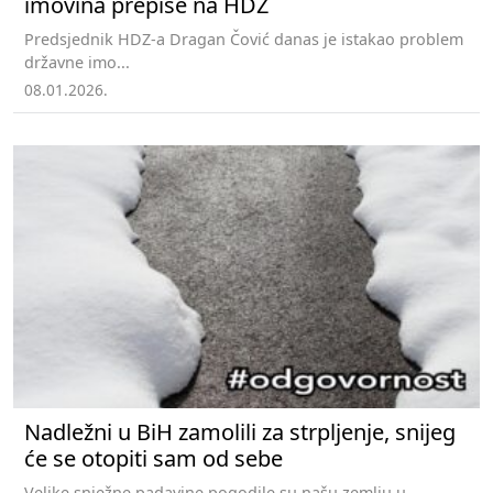
imovina prepiše na HDZ
Predsjednik HDZ-a Dragan Čović danas je istakao problem
državne imo...
08.01.2026.
Nadležni u BiH zamolili za strpljenje, snijeg
će se otopiti sam od sebe
Velike snježne padavine pogodile su našu zemlju u