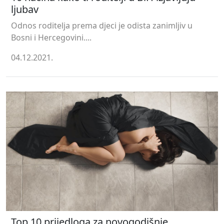
ljubav
Odnos roditelja prema djeci je odista zanimljiv u
Bosni i Hercegovini....
04.12.2021.
Top 10 prijedloga za novogodišnje