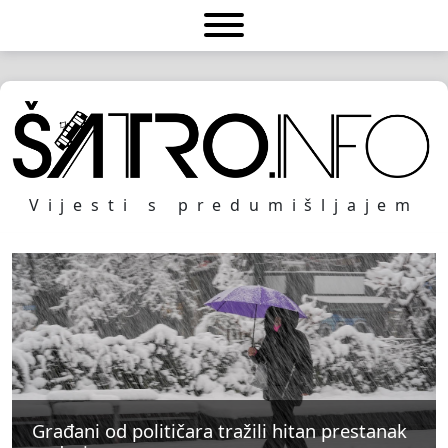
Vijesti s predumišljajem
Građani od političara tražili hitan prestanak
Građani od političara tražili hitan prestanak
Građani od političara tražili hitan prestanak