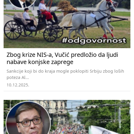
Zbog krize NIS-a, Vučić predložio da ljudi
nabave konjske zaprege
Sankcije koji bi do kraja mogle poklopiti Srbiju zbog loših
poteza Al...
10.12.2025.