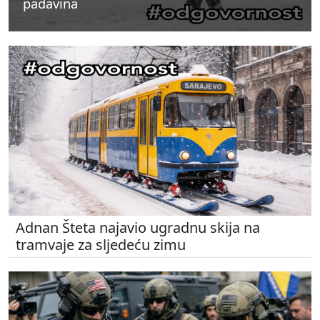
padavina
padavina
padavina
Adnan Šteta najavio ugradnu skija na
tramvaje za sljedeću zimu