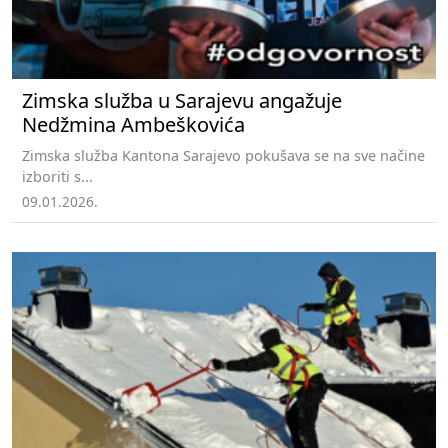
Zimska služba u Sarajevu angažuje
Nedžmina Ambeškovića
Zimska služba Kantona Sarajevo pokušava se na sve načine
izboriti s...
09.01.2026.