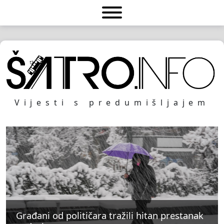
Vijesti s predumišljajem
Građani od političara tražili hitan prestanak
Građani od političara tražili hitan prestanak
Građani od političara tražili hitan prestanak