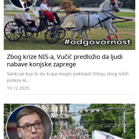
Zbog krize NIS-a, Vučić predložio da ljudi
nabave konjske zaprege
Sankcije koji bi do kraja mogle poklopiti Srbiju zbog loših
poteza Al...
10.12.2025.