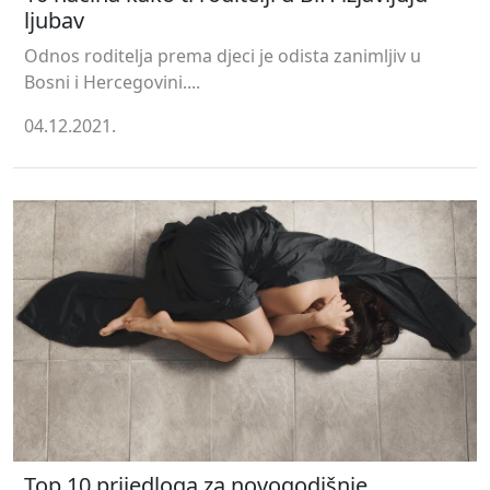
ljubav
Odnos roditelja prema djeci je odista zanimljiv u
Bosni i Hercegovini....
04.12.2021.
Top 10 prijedloga za novogodišnje