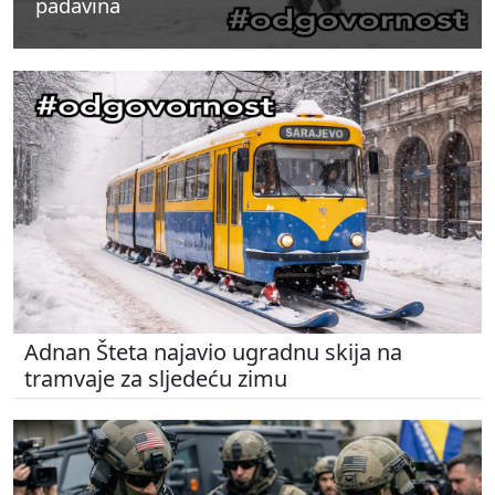
padavina
padavina
padavina
Adnan Šteta najavio ugradnu skija na
tramvaje za sljedeću zimu