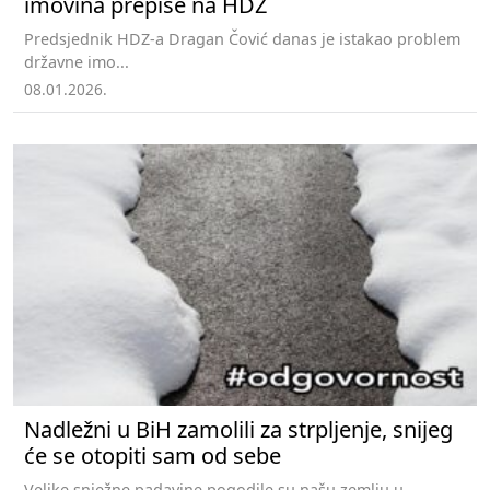
imovina prepiše na HDZ
Predsjednik HDZ-a Dragan Čović danas je istakao problem
državne imo...
08.01.2026.
Nadležni u BiH zamolili za strpljenje, snijeg
će se otopiti sam od sebe
Velike snježne padavine pogodile su našu zemlju u