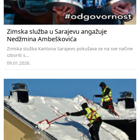
Zimska služba u Sarajevu angažuje
Nedžmina Ambeškovića
Zimska služba Kantona Sarajevo pokušava se na sve načine
izboriti s...
09.01.2026.