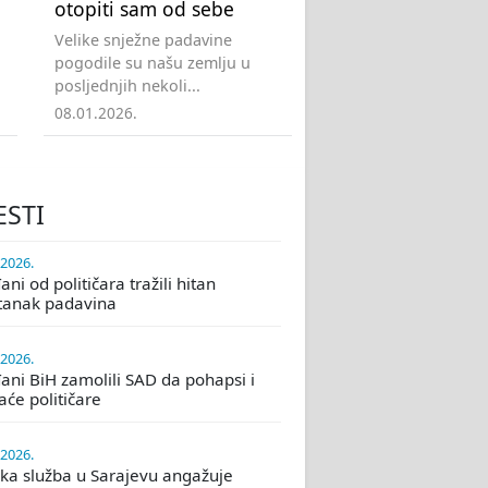
otopiti sam od sebe
Velike snježne padavine
pogodile su našu zemlju u
posljednjih nekoli...
08.01.2026.
ESTI
.2026.
ni od političara tražili hitan
tanak padavina
.2026.
ani BiH zamolili SAD da pohapsi i
će političare
.2026.
ka služba u Sarajevu angažuje