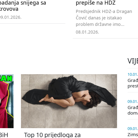
padanja snijega sa
prepiše na HDZ
krovova
Predsjednik HDZ-a Dragan
09.01.2026.
Čović danas je istakao
problem državne imo...
08.01.2026.
VIJ
10.01
Građa
pres
09.01
Građ
doma
09.01
 BiH
Top 10 prijedloga za
Zims