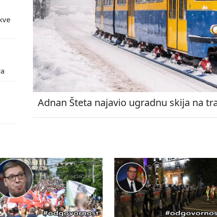
kve
ra
Adnan Šteta najavio ugradnu skija na tr