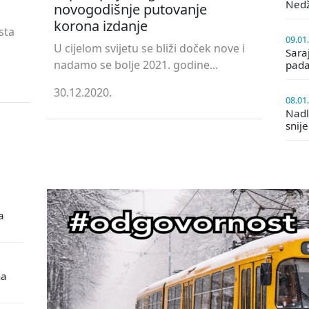
Ned
novogodišnje putovanje
korona izdanje
sta
09.01
U cijelom svijetu se bliži doček nove i
Saraj
nadamo se bolje 2021. godine...
pada
30.12.2020.
08.01
Nadle
snij
a
na