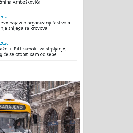
žmina Ambeškovića
.2026.
evo najavilo organizaciji festivala
nja snijega sa krovova
.2026.
žni u BiH zamolili za strpljenje,
eg će se otopiti sam od sebe