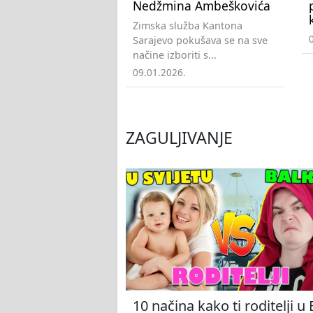
Nedžmina Ambeškovića
Zimska služba Kantona
Sarajevo pokušava se na sve
načine izboriti s...
09.01.2026.
ZAGULJIVANJE
10 načina kako ti roditelji u