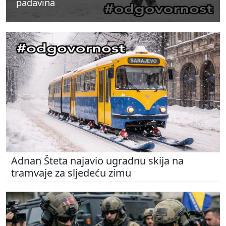
padavina
padavina
padavina
Adnan Šteta najavio ugradnu skija na
tramvaje za sljedeću zimu