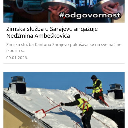
Zimska služba u Sarajevu angažuje
Nedžmina Ambeškovića
Zimska služba Kantona Sarajevo pokušava se na sve načine
izboriti s...
09.01.2026.