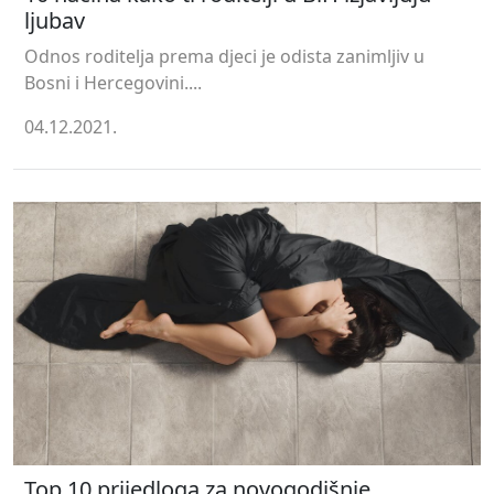
ljubav
Odnos roditelja prema djeci je odista zanimljiv u
Bosni i Hercegovini....
04.12.2021.
Top 10 prijedloga za novogodišnje