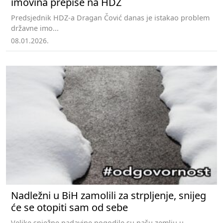
imovina prepiše na HDZ
Predsjednik HDZ-a Dragan Čović danas je istakao problem
državne imo...
08.01.2026.
Nadležni u BiH zamolili za strpljenje, snijeg
će se otopiti sam od sebe
Velike snježne padavine pogodile su našu zemlju u