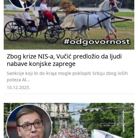
Zbog krize NIS-a, Vučić predložio da ljudi
nabave konjske zaprege
Sankcije koji bi do kraja mogle poklopiti Srbiju zbog loših
poteza Al...
10.12.2025.