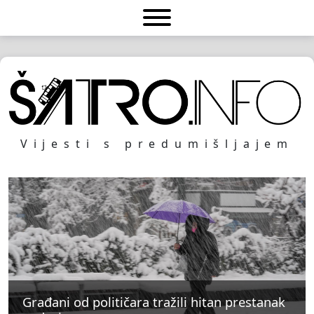
Vijesti s predumišljajem
Građani od političara tražili hitan prestanak
Građani od političara tražili hitan prestanak
Građani od političara tražili hitan prestanak